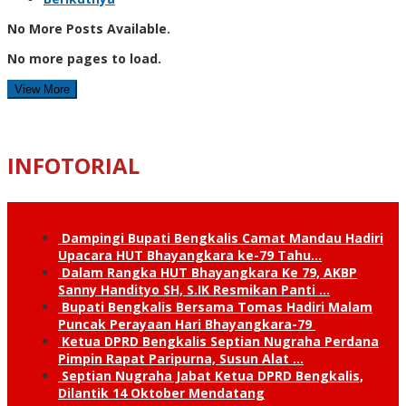
No More Posts Available.
No more pages to load.
View More
INFOTORIAL
Dampingi Bupati Bengkalis Camat Mandau Hadiri
Upacara HUT Bhayangkara ke-79 Tahu…
Dalam Rangka HUT Bhayangkara Ke 79, AKBP
Sanny Handityo SH, S.IK Resmikan Panti …
Bupati Bengkalis Bersama Tomas Hadiri Malam
Puncak Perayaan Hari Bhayangkara-79
Ketua DPRD Bengkalis Septian Nugraha Perdana
Pimpin Rapat Paripurna, Susun Alat …
Septian Nugraha Jabat Ketua DPRD Bengkalis,
Dilantik 14 Oktober Mendatang