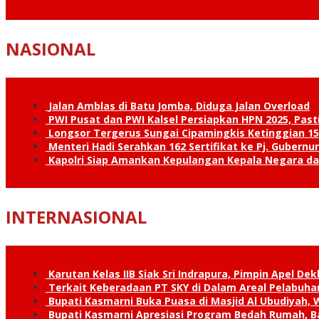
NASIONAL
Jalan Amblas di Batu Jomba, Diduga Jalan Overload
PWI Pusat dan PWI Kalsel Persiapkan HPN 2025, Past
Longsor Tergerus Sungai Cipamingkis Ketinggian 15
Menteri Hadi Serahkan 162 Sertifikat ke Pj. Gubernur
Kapolri Siap Amankan Kepulangan Kepala Negara d
INTERNASIONAL
Karutan Kelas IIB Siak Sri Indrapura, Pimpin Apel De
Terkait Keberadaan PT SKY di Dalam Areal Pelabuhan
Bupati Kasmarni Buka Puasa di Masjid Al Ubudiyah
Bupati Kasmarni Apresiasi Program Bedah Rumah, B