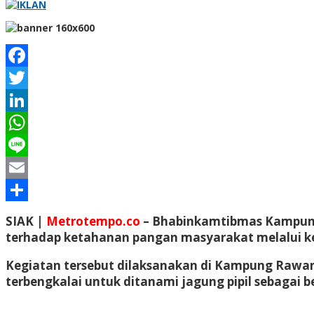
Facebook
Twitter
LinkedIn
WhatsApp
Line
Email
Share
SIAK |
Metrotempo.co
– Bhabinkamtibmas Kampung 
terhadap ketahanan pangan masyarakat melalui ke
Kegiatan tersebut dilaksanakan di Kampung Rawa
terbengkalai untuk ditanami jagung pipil sebagai