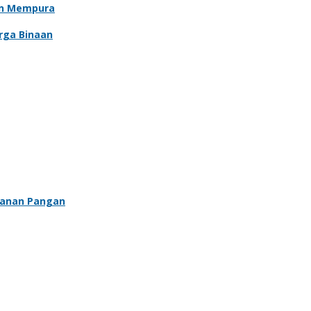
an Mempura
rga Binaan
hanan Pangan