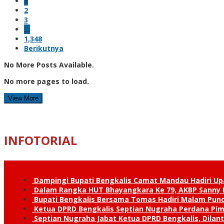
1
2
3
…
1,348
Berikutnya
No More Posts Available.
No more pages to load.
View More
INFOTORIAL
Dampingi Bupati Bengkalis Camat Mandau Hadiri U
Dalam Rangka HUT Bhayangkara Ke 79, AKBP Sanny H
Bupati Bengkalis Bersama Tomas Hadiri Malam Pun
Ketua DPRD Bengkalis Septian Nugraha Perdana Pimp
Septian Nugraha Jabat Ketua DPRD Bengkalis, Dilan