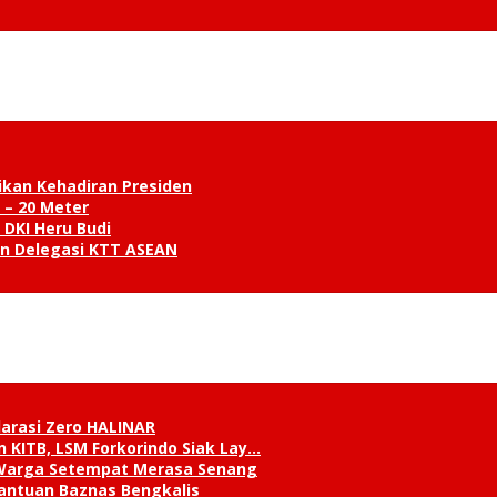
ikan Kehadiran Presiden
 – 20 Meter
 DKI Heru Budi
an Delegasi KTT ASEAN
klarasi Zero HALINAR
 KITB, LSM Forkorindo Siak Lay…
, Warga Setempat Merasa Senang
antuan Baznas Bengkalis