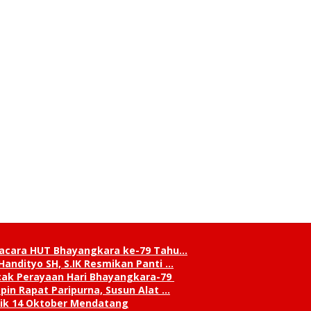
pacara HUT Bhayangkara ke-79 Tahu…
andityo SH, S.IK Resmikan Panti …
cak Perayaan Hari Bhayangkara-79
in Rapat Paripurna, Susun Alat …
tik 14 Oktober Mendatang