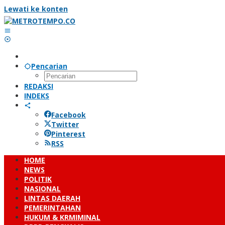
Lewati ke konten
Pencarian
REDAKSI
INDEKS
Facebook
Twitter
Pinterest
RSS
HOME
NEWS
POLITIK
NASIONAL
LINTAS DAERAH
PEMERINTAHAN
HUKUM & KRMIMINAL