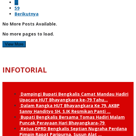
…
59
Berikutnya
No More Posts Available.
No more pages to load.
View More
INFOTORIAL
Dampingi Bupati Bengkalis Camat Mandau Hadiri
Upacara HUT Bhayangkara ke-79 Tahu…
Dalam Rangka HUT Bhayangkara Ke 79, AKBP
Sanny Handityo SH, S.IK Resmikan Panti …
Bupati Bengkalis Bersama Tomas Hadiri Malam
Puncak Perayaan Hari Bhayangkara-79
Ketua DPRD Bengkalis Septian Nugraha Perdana
Pimpin Rapat Paripurna, Susun Alat …