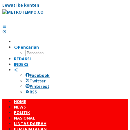
Lewati ke konten
Pencarian
REDAKSI
INDEKS
Facebook
Twitter
Pinterest
RSS
HOME
NEWS
POLITIK
NASIONAL
LINTAS DAERAH
PEMERINTAHAN