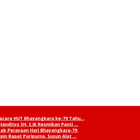
pacara HUT Bhayangkara ke-79 Tahu…
andityo SH, S.IK Resmikan Panti …
cak Perayaan Hari Bhayangkara-79
in Rapat Paripurna, Susun Alat …