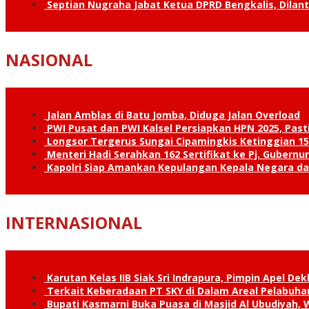
Septian Nugraha Jabat Ketua DPRD Bengkalis, Dilan
NASIONAL
Jalan Amblas di Batu Jomba, Diduga Jalan Overload
PWI Pusat dan PWI Kalsel Persiapkan HPN 2025, Past
Longsor Tergerus Sungai Cipamingkis Ketinggian 15
Menteri Hadi Serahkan 162 Sertifikat ke Pj. Gubernur
Kapolri Siap Amankan Kepulangan Kepala Negara d
INTERNASIONAL
Karutan Kelas IIB Siak Sri Indrapura, Pimpin Apel De
Terkait Keberadaan PT SKY di Dalam Areal Pelabuhan
Bupati Kasmarni Buka Puasa di Masjid Al Ubudiyah