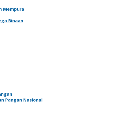
an Mempura
rga Binaan
Pangan
an Pangan Nasional