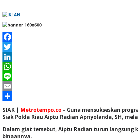
Facebook
Twitter
LinkedIn
WhatsApp
Line
Email
Share
SIAK |
Metrotempo.co
– Guna mensukseskan progra
Siak Polda Riau Aiptu Radian Apriyolanda, SH, m
Dalam giat tersebut, Aiptu Radian turun langsun
binaannya.