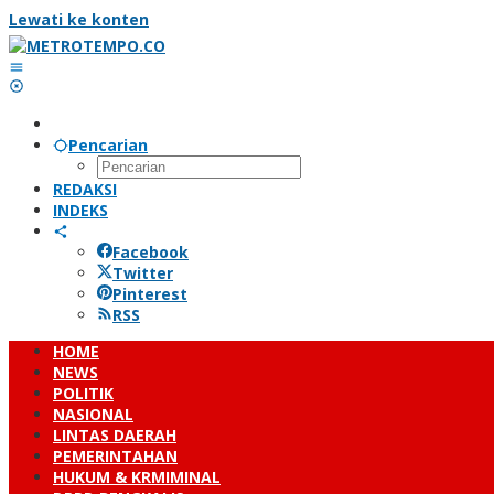
Lewati ke konten
Pencarian
REDAKSI
INDEKS
Facebook
Twitter
Pinterest
RSS
HOME
NEWS
POLITIK
NASIONAL
LINTAS DAERAH
PEMERINTAHAN
HUKUM & KRMIMINAL