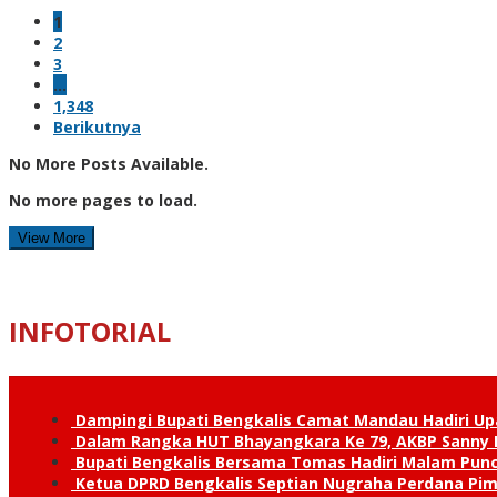
1
2
3
…
1,348
Berikutnya
No More Posts Available.
No more pages to load.
View More
INFOTORIAL
Dampingi Bupati Bengkalis Camat Mandau Hadiri U
Dalam Rangka HUT Bhayangkara Ke 79, AKBP Sanny H
Bupati Bengkalis Bersama Tomas Hadiri Malam Pun
Ketua DPRD Bengkalis Septian Nugraha Perdana Pimp