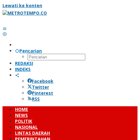
Lewati ke konten
Pencarian
REDAKSI
INDEKS
Facebook
Twitter
Pinterest
RSS
HOME
NEWS
POLITIK
NASIONAL
LINTAS DAERAH
PEMERINTAHAN