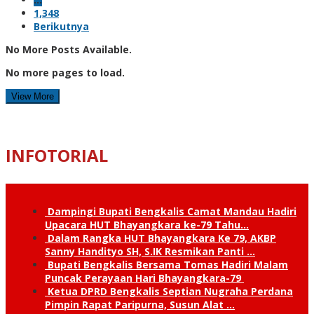
1,348
Berikutnya
No More Posts Available.
No more pages to load.
View More
INFOTORIAL
Dampingi Bupati Bengkalis Camat Mandau Hadiri
Upacara HUT Bhayangkara ke-79 Tahu…
Dalam Rangka HUT Bhayangkara Ke 79, AKBP
Sanny Handityo SH, S.IK Resmikan Panti …
Bupati Bengkalis Bersama Tomas Hadiri Malam
Puncak Perayaan Hari Bhayangkara-79
Ketua DPRD Bengkalis Septian Nugraha Perdana
Pimpin Rapat Paripurna, Susun Alat …