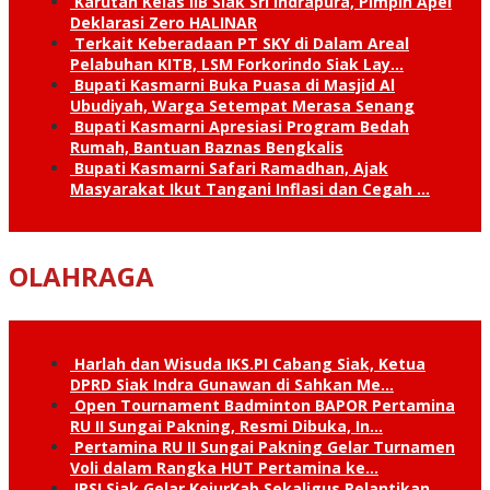
Karutan Kelas IIB Siak Sri Indrapura, Pimpin Apel
Deklarasi Zero HALINAR
Terkait Keberadaan PT SKY di Dalam Areal
Pelabuhan KITB, LSM Forkorindo Siak Lay…
Bupati Kasmarni Buka Puasa di Masjid Al
Ubudiyah, Warga Setempat Merasa Senang
Bupati Kasmarni Apresiasi Program Bedah
Rumah, Bantuan Baznas Bengkalis
Bupati Kasmarni Safari Ramadhan, Ajak
Masyarakat Ikut Tangani Inflasi dan Cegah …
OLAHRAGA
Harlah dan Wisuda IKS.PI Cabang Siak, Ketua
DPRD Siak Indra Gunawan di Sahkan Me…
Open Tournament Badminton BAPOR Pertamina
RU II Sungai Pakning, Resmi Dibuka, In…
Pertamina RU II Sungai Pakning Gelar Turnamen
Voli dalam Rangka HUT Pertamina ke…
IPSI Siak Gelar KejurKab Sekaligus Pelantikan