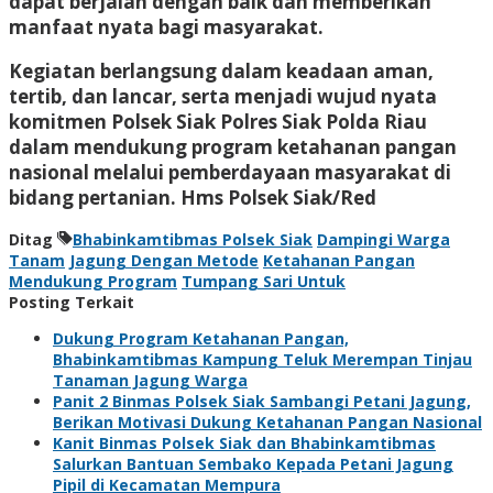
dapat berjalan dengan baik dan memberikan
manfaat nyata bagi masyarakat.
Kegiatan berlangsung dalam keadaan aman,
tertib, dan lancar, serta menjadi wujud nyata
komitmen Polsek Siak Polres Siak Polda Riau
dalam mendukung program ketahanan pangan
nasional melalui pemberdayaan masyarakat di
bidang pertanian. Hms Polsek Siak/Red
Ditag
Bhabinkamtibmas Polsek Siak
Dampingi Warga
Tanam
Jagung Dengan Metode
Ketahanan Pangan
Mendukung Program
Tumpang Sari Untuk
Posting Terkait
Dukung Program Ketahanan Pangan,
Bhabinkamtibmas Kampung Teluk Merempan Tinjau
Tanaman Jagung Warga
Panit 2 Binmas Polsek Siak Sambangi Petani Jagung,
Berikan Motivasi Dukung Ketahanan Pangan Nasional
Kanit Binmas Polsek Siak dan Bhabinkamtibmas
Salurkan Bantuan Sembako Kepada Petani Jagung
Pipil di Kecamatan Mempura