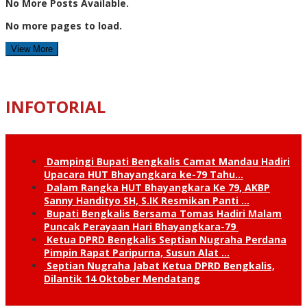
No More Posts Available.
No more pages to load.
View More
INFOTORIAL
Dampingi Bupati Bengkalis Camat Mandau Hadiri
Upacara HUT Bhayangkara ke-79 Tahu…
Dalam Rangka HUT Bhayangkara Ke 79, AKBP
Sanny Handityo SH, S.IK Resmikan Panti …
Bupati Bengkalis Bersama Tomas Hadiri Malam
Puncak Perayaan Hari Bhayangkara-79
Ketua DPRD Bengkalis Septian Nugraha Perdana
Pimpin Rapat Paripurna, Susun Alat …
Septian Nugraha Jabat Ketua DPRD Bengkalis,
Dilantik 14 Oktober Mendatang