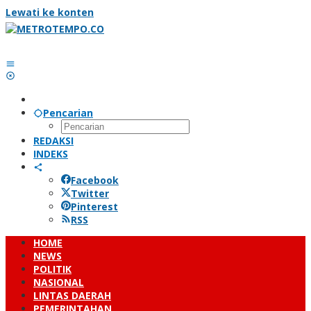
Lewati ke konten
Pencarian
REDAKSI
INDEKS
Facebook
Twitter
Pinterest
RSS
HOME
NEWS
POLITIK
NASIONAL
LINTAS DAERAH
PEMERINTAHAN