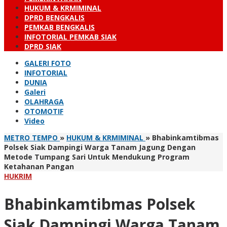
HUKUM & KRMIMINAL
DPRD BENGKALIS
PEMKAB BENGKALIS
INFOTORIAL PEMKAB SIAK
DPRD SIAK
GALERI FOTO
INFOTORIAL
DUNIA
Galeri
OLAHRAGA
OTOMOTIF
Video
METRO TEMPO
»
HUKUM & KRMIMINAL
»
Bhabinkamtibmas
Polsek Siak Dampingi Warga Tanam Jagung Dengan
Metode Tumpang Sari Untuk Mendukung Program
Ketahanan Pangan
HUKRIM
Bhabinkamtibmas Polsek
Siak Dampingi Warga Tanam