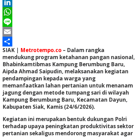
Twitter
LinkedIn
WhatsApp
Line
Email
SIAK |
Metrotempo.co
– Dalam rangka
Share
mendukung program ketahanan pangan nasional,
Bhabinkamtibmas Kampung Berumbung Baru,
Aipda Ahmad Saipudin, melaksanakan kegiatan
pendampingan kepada warga yang
memanfaatkan lahan pertanian untuk menanam
jagung dengan metode tumpang sari di wilayah
Kampung Berumbung Baru, Kecamatan Dayun,
Kabupaten Siak, Kamis (24/6/2026).
Kegiatan ini merupakan bentuk dukungan Polri
terhadap upaya peningkatan produktivitas sektor
pertanian sekaligus mendorong masyarakat agar