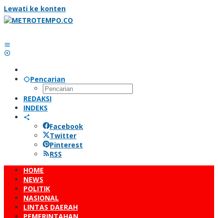
Lewati ke konten
Pencarian
REDAKSI
INDEKS
Facebook
Twitter
Pinterest
RSS
HOME
NEWS
POLITIK
NASIONAL
LINTAS DAERAH
PEMERINTAHAN