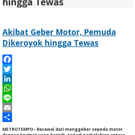
hingga Tewas
Akibat Geber Motor, Pemuda
Dikeroyok hingga Tewas
Facebook
Twitter
LinkedIn
WhatsApp
Line
Email
Share
METROTEMPO– Berawal dari menggeber sepeda motor
dengan knalpot yang berisik, terjadi perkelahian antara