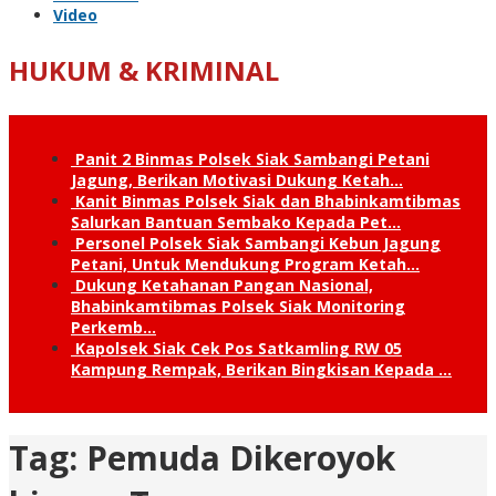
Video
HUKUM & KRIMINAL
Panit 2 Binmas Polsek Siak Sambangi Petani
Jagung, Berikan Motivasi Dukung Ketah…
Kanit Binmas Polsek Siak dan Bhabinkamtibmas
Salurkan Bantuan Sembako Kepada Pet…
Personel Polsek Siak Sambangi Kebun Jagung
Petani, Untuk Mendukung Program Ketah…
Dukung Ketahanan Pangan Nasional,
Bhabinkamtibmas Polsek Siak Monitoring
Perkemb…
Kapolsek Siak Cek Pos Satkamling RW 05
Kampung Rempak, Berikan Bingkisan Kepada …
Tag:
Pemuda Dikeroyok