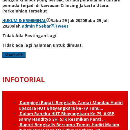
pemuda terjadi di kawasan Cilincing Jakarta Utara.
Perkelahian tersebut
HUKUM & KRMIMINAL
Rabu 29 Juli 2020
Rabu 29 Juli
2020
oleh
admin
Sebar
Tweet
Tidak Ada Postingan Lagi.
Tidak ada lagi halaman untuk dimuat.
Muat Lebih
INFOTORIAL
Dampingi Bupati Bengkalis Camat Mandau Hadiri
Upacara HUT Bhayangkara ke-79 Tahu…
Dalam Rangka HUT Bhayangkara Ke 79, AKBP
Sanny Handityo SH, S.IK Resmikan Panti …
Bupati Bengkalis Bersama Tomas Hadiri Malam