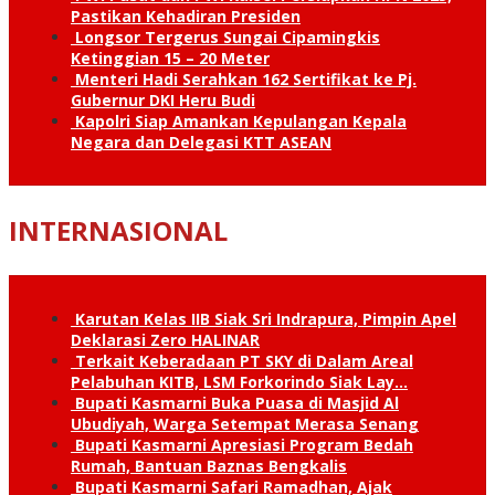
Pastikan Kehadiran Presiden
Longsor Tergerus Sungai Cipamingkis
Ketinggian 15 – 20 Meter
Menteri Hadi Serahkan 162 Sertifikat ke Pj.
Gubernur DKI Heru Budi
Kapolri Siap Amankan Kepulangan Kepala
Negara dan Delegasi KTT ASEAN
INTERNASIONAL
Karutan Kelas IIB Siak Sri Indrapura, Pimpin Apel
Deklarasi Zero HALINAR
Terkait Keberadaan PT SKY di Dalam Areal
Pelabuhan KITB, LSM Forkorindo Siak Lay…
Bupati Kasmarni Buka Puasa di Masjid Al
Ubudiyah, Warga Setempat Merasa Senang
Bupati Kasmarni Apresiasi Program Bedah
Rumah, Bantuan Baznas Bengkalis
Bupati Kasmarni Safari Ramadhan, Ajak