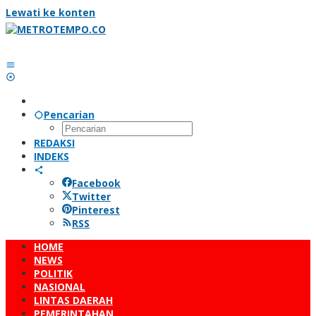
Lewati ke konten
Pencarian
REDAKSI
INDEKS
Facebook
Twitter
Pinterest
RSS
HOME
NEWS
POLITIK
NASIONAL
LINTAS DAERAH
PEMERINTAHAN