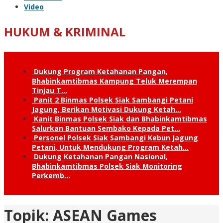
Video
HUKUM & KRIMINAL
Dukung Program Ketahanan Pangan,
Bhabinkamtibmas Kampung Teluk Merempan
Tinjau T…
Panit 2 Binmas Polsek Siak Sambangi Petani
Jagung, Berikan Motivasi Dukung Ketah…
Kanit Binmas Polsek Siak dan Bhabinkamtibmas
Salurkan Bantuan Sembako Kepada Pet…
Personel Polsek Siak Sambangi Kebun Jagung
Petani, Untuk Mendukung Program Ketah…
Dukung Ketahanan Pangan Nasional,
Bhabinkamtibmas Polsek Siak Monitoring
Perkemb…
Topik:
ASEAN Games