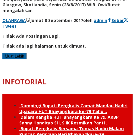
Glasgow, Skotlandia, Senin (28/8/2017) WIB. Owi/Butet
mengalahkan
OLAHRAGA
Jumat 8 September 2017
oleh
admin
Sebar
Tweet
Tidak Ada Postingan Lagi.
Tidak ada lagi halaman untuk dimuat.
Muat Lebih
INFOTORIAL
Dampingi Bupati Bengkalis Camat Mandau Hadiri
Upacara HUT Bhayangkara ke-79 Tahu…
Dalam Rangka HUT Bhayangkara Ke 79, AKBP
Sanny Handityo SH, S.IK Resmikan Panti …
Bupati Bengkalis Bersama Tomas Hadiri Malam
Puncak Perayaan Hari Bhayangkara-79