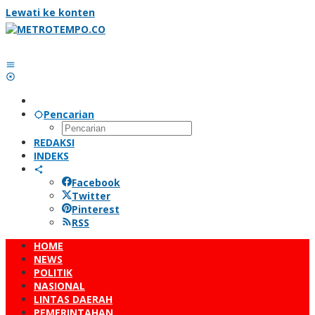
Lewati ke konten
Pencarian
REDAKSI
INDEKS
Facebook
Twitter
Pinterest
RSS
HOME
NEWS
POLITIK
NASIONAL
LINTAS DAERAH
PEMERINTAHAN