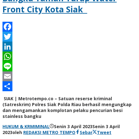
Front City Kota Siak
Facebook
Twitter
LinkedIn
WhatsApp
Line
Email
Share
SIAK | Metrotempo.co – Satuan reserse kriminal
(Satreskrim) Polres Siak Polda Riau berhasil mengungkap
dan mengamankan komplotan pelaku pencurian besi
stainless bangku
HUKUM & KRMIMINAL
Senin 3 April 2023
Senin 3 April
2023
oleh
REDAKSI METRO TEMPO
Sebar
Tweet