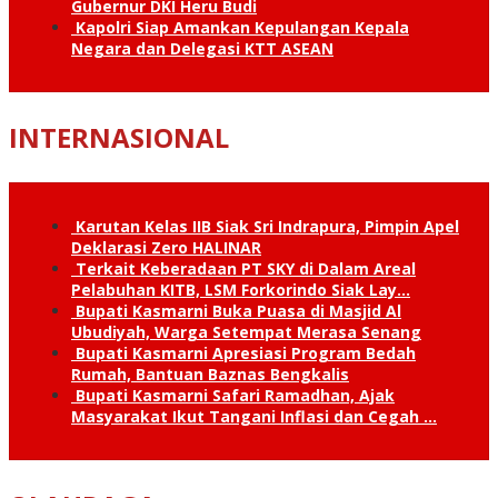
Gubernur DKI Heru Budi
Kapolri Siap Amankan Kepulangan Kepala
Negara dan Delegasi KTT ASEAN
INTERNASIONAL
Karutan Kelas IIB Siak Sri Indrapura, Pimpin Apel
Deklarasi Zero HALINAR
Terkait Keberadaan PT SKY di Dalam Areal
Pelabuhan KITB, LSM Forkorindo Siak Lay…
Bupati Kasmarni Buka Puasa di Masjid Al
Ubudiyah, Warga Setempat Merasa Senang
Bupati Kasmarni Apresiasi Program Bedah
Rumah, Bantuan Baznas Bengkalis
Bupati Kasmarni Safari Ramadhan, Ajak
Masyarakat Ikut Tangani Inflasi dan Cegah …