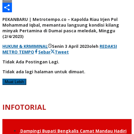
Email
Share
PEKANBARU | Metrotempo.co – Kapolda Riau Irjen Pol
Mohammad Iqbal, memantau langsung kondisi kilang
minyak Pertamina di Dumai pasca meledak, Minggu
(2/4/2023)
HUKUM & KRMIMINAL
Senin 3 April 2023
oleh
REDAKSI
METRO TEMPO
Sebar
Tweet
Tidak Ada Postingan Lagi.
Tidak ada lagi halaman untuk dimuat.
Muat Lebih
INFOTORIAL
Dampingi Bupati Bengkalis Camat Mandau Hadiri