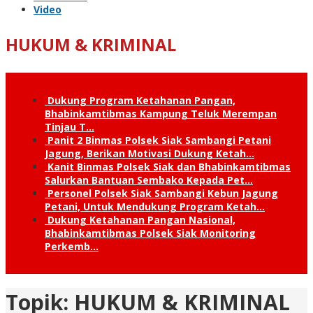
Video
HUKUM & KRIMINAL
Dukung Program Ketahanan Pangan,
Bhabinkamtibmas Kampung Teluk Merempan
Tinjau T…
Panit 2 Binmas Polsek Siak Sambangi Petani
Jagung, Berikan Motivasi Dukung Ketah…
Kanit Binmas Polsek Siak dan Bhabinkamtibmas
Salurkan Bantuan Sembako Kepada Pet…
Personel Polsek Siak Sambangi Kebun Jagung
Petani, Untuk Mendukung Program Ketah…
Dukung Ketahanan Pangan Nasional,
Bhabinkamtibmas Polsek Siak Monitoring
Perkemb…
Topik:
HUKUM & KRIMINAL