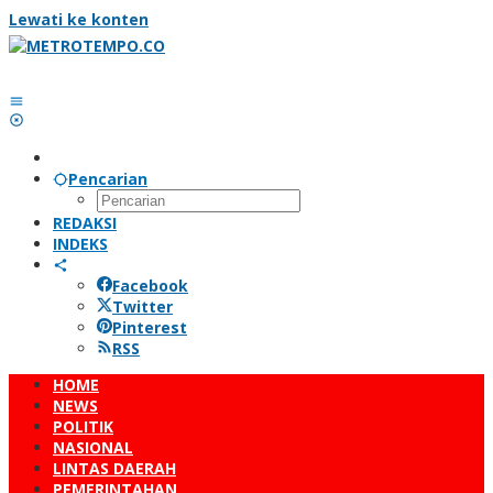
Lewati ke konten
Pencarian
REDAKSI
INDEKS
Facebook
Twitter
Pinterest
RSS
HOME
NEWS
POLITIK
NASIONAL
LINTAS DAERAH
PEMERINTAHAN