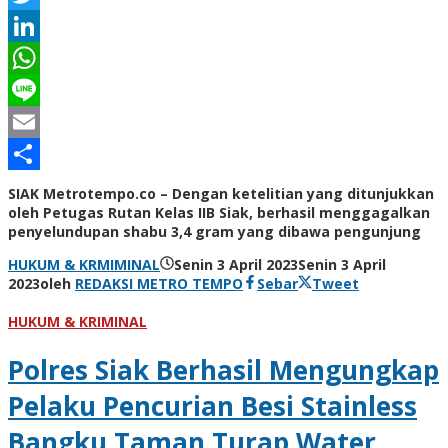
Twitter
LinkedIn
WhatsApp
Line
Email
Share
SIAK Metrotempo.co – Dengan ketelitian yang ditunjukkan
oleh Petugas Rutan Kelas IIB Siak, berhasil menggagalkan
penyelundupan shabu 3,4 gram yang dibawa pengunjung
HUKUM & KRMIMINAL
Senin 3 April 2023
Senin 3 April
2023
oleh
REDAKSI METRO TEMPO
Sebar
Tweet
HUKUM & KRIMINAL
Polres Siak Berhasil Mengungkap
Pelaku Pencurian Besi Stainless
Bangku Taman Turap Water