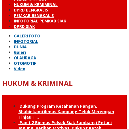
HUKUM & KRMIMINAL
DPRD BENGKALIS
PEMKAB BENGKALIS
INFOTORIAL PEMKAB SIAK
DPRD SIAK
GALERI FOTO
INFOTORIAL
DUNIA
Galeri
OLAHRAGA
OTOMOTIF
Video
HUKUM & KRIMINAL
Dukung Program Ketahanan Pangan,
Bhabinkamtibmas Kampung Teluk Merempan
Tinjau T…
Panit 2 Binmas Polsek Siak Sambangi Petani
Jagung, Berikan Motivasi Dukung Ketah…