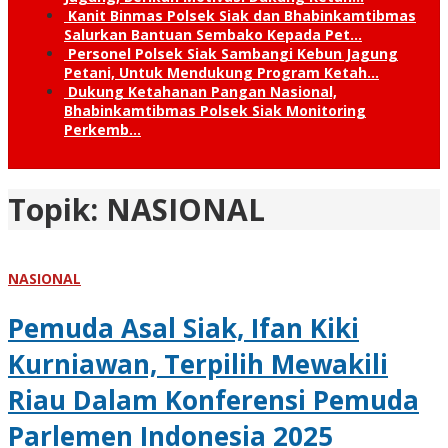
Kanit Binmas Polsek Siak dan Bhabinkamtibmas
Salurkan Bantuan Sembako Kepada Pet…
Personel Polsek Siak Sambangi Kebun Jagung
Petani, Untuk Mendukung Program Ketah…
Dukung Ketahanan Pangan Nasional,
Bhabinkamtibmas Polsek Siak Monitoring
Perkemb…
Topik:
NASIONAL
NASIONAL
Pemuda Asal Siak, Ifan Kiki
Kurniawan, Terpilih Mewakili
Riau Dalam Konferensi Pemuda
Parlemen Indonesia 2025