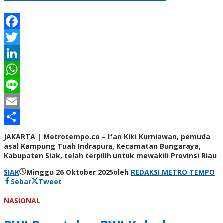
Facebook
Twitter
LinkedIn
WhatsApp
Line
Email
Share
JAKARTA | Metrotempo.co – Ifan Kiki Kurniawan, pemuda
asal Kampung Tuah Indrapura, Kecamatan Bungaraya,
Kabupaten Siak, telah terpilih untuk mewakili Provinsi Riau
SIAK
Minggu 26 Oktober 2025
oleh
REDAKSI METRO TEMPO
Sebar
Tweet
NASIONAL