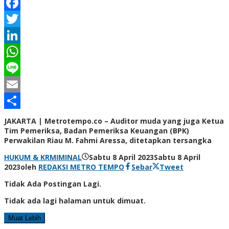
Facebook
Twitter
LinkedIn
WhatsApp
Line
Email
Share
JAKARTA | Metrotempo.co – Auditor muda yang juga Ketua
Tim Pemeriksa, Badan Pemeriksa Keuangan (BPK)
Perwakilan Riau M. Fahmi Aressa, ditetapkan tersangka
HUKUM & KRMIMINAL
Sabtu 8 April 2023
Sabtu 8 April
2023
oleh
REDAKSI METRO TEMPO
Sebar
Tweet
Tidak Ada Postingan Lagi.
Tidak ada lagi halaman untuk dimuat.
Muat Lebih