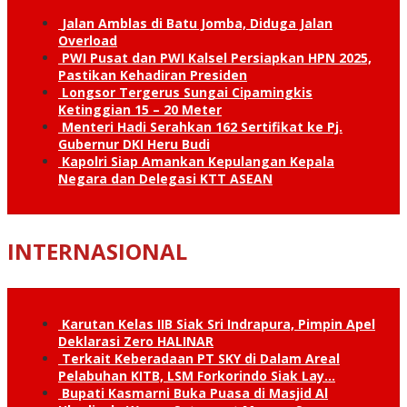
Jalan Amblas di Batu Jomba, Diduga Jalan
Overload
PWI Pusat dan PWI Kalsel Persiapkan HPN 2025,
Pastikan Kehadiran Presiden
Longsor Tergerus Sungai Cipamingkis
Ketinggian 15 – 20 Meter
Menteri Hadi Serahkan 162 Sertifikat ke Pj.
Gubernur DKI Heru Budi
Kapolri Siap Amankan Kepulangan Kepala
Negara dan Delegasi KTT ASEAN
INTERNASIONAL
Karutan Kelas IIB Siak Sri Indrapura, Pimpin Apel
Deklarasi Zero HALINAR
Terkait Keberadaan PT SKY di Dalam Areal
Pelabuhan KITB, LSM Forkorindo Siak Lay…
Bupati Kasmarni Buka Puasa di Masjid Al