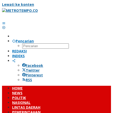
Lewati ke konten
Pencarian
REDAKSI
INDEKS
Facebook
Twitter
Pinterest
RSS
HOME
NEWS
POLITIK
NASIONAL
LINTAS DAERAH
PEMERINTAHAN