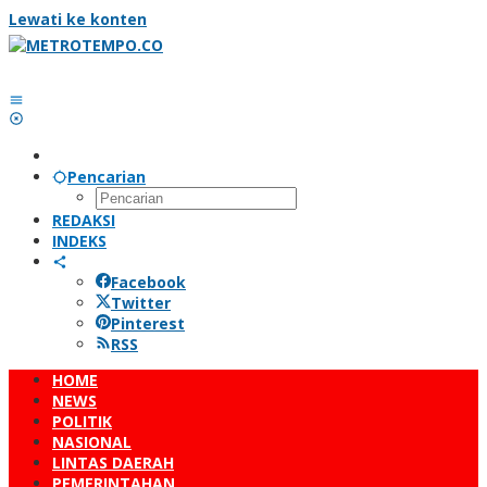
Lewati ke konten
Pencarian
REDAKSI
INDEKS
Facebook
Twitter
Pinterest
RSS
HOME
NEWS
POLITIK
NASIONAL
LINTAS DAERAH
PEMERINTAHAN