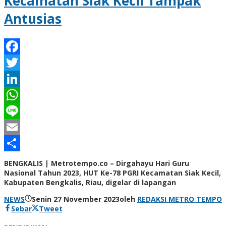
Kecamatan Siak Kecil Tampak
Antusias
Facebook
Twitter
LinkedIn
WhatsApp
Line
Email
Share
BENGKALIS | Metrotempo.co – Dirgahayu Hari Guru
Nasional Tahun 2023, HUT Ke-78 PGRI Kecamatan Siak Kecil,
Kabupaten Bengkalis, Riau, digelar di lapangan
NEWS
Senin 27 November 2023
oleh
REDAKSI METRO TEMPO
Sebar
Tweet