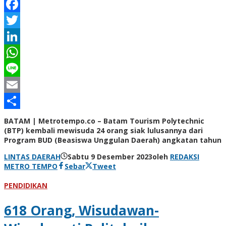
Facebook
Twitter
LinkedIn
WhatsApp
Line
Email
Share
BATAM | Metrotempo.co – Batam Tourism Polytechnic
(BTP) kembali mewisuda 24 orang siak lulusannya dari
Program BUD (Beasiswa Unggulan Daerah) angkatan tahun
LINTAS DAERAH
Sabtu 9 Desember 2023
oleh
REDAKSI
METRO TEMPO
Sebar
Tweet
PENDIDIKAN
618 Orang, Wisudawan-