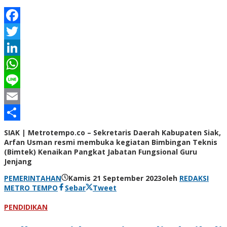
Facebook
Twitter
LinkedIn
WhatsApp
Line
Email
Share
SIAK | Metrotempo.co – Sekretaris Daerah Kabupaten Siak,
Arfan Usman resmi membuka kegiatan Bimbingan Teknis
(Bimtek) Kenaikan Pangkat Jabatan Fungsional Guru
Jenjang
PEMERINTAHAN
Kamis 21 September 2023
oleh
REDAKSI
METRO TEMPO
Sebar
Tweet
PENDIDIKAN