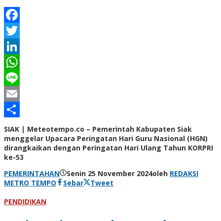
Facebook
Twitter
LinkedIn
WhatsApp
Line
Email
Share
SIAK | Meteotempo.co – Pemerintah Kabupaten Siak
menggelar Upacara Peringatan Hari Guru Nasional (HGN)
dirangkaikan dengan Peringatan Hari Ulang Tahun KORPRI
ke-53
PEMERINTAHAN
Senin 25 November 2024
oleh
REDAKSI
METRO TEMPO
Sebar
Tweet
PENDIDIKAN