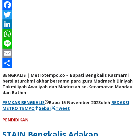
Facebook
Twitter
LinkedIn
WhatsApp
Line
Email
Share
BENGKALIS | Metrotempo.co – Bupati Bengkalis Kasmarni
bersilaturahmi akbar bersama para guru Madrasah Diniyah
Takmiliyah Awaliyah dan Madrasah se-Kecamatan Mandau
dan Bathin
PEMKAB BENGKALIS
Rabu 15 November 2023
oleh
REDAKSI
METRO TEMPO
Sebar
Tweet
PENDIDIKAN
STAIN Bengkalis Adakan