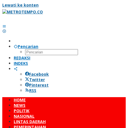
Lewati ke konten
Pencarian
REDAKSI
INDEKS
Facebook
Twitter
Pinterest
RSS
HOME
NEWS
POLITIK
NASIONAL
LINTAS DAERAH
PEMERINTAHAN