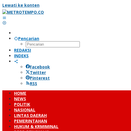
Lewati ke konten
Pencarian
REDAKSI
INDEKS
Facebook
Twitter
Pinterest
RSS
HOME
NEWS
POLITIK
NASIONAL
LINTAS DAERAH
PEMERINTAHAN
HUKUM & KRMIMINAL