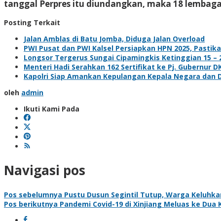
tanggal Perpres itu diundangkan, maka 18 lembaga
Posting Terkait
Jalan Amblas di Batu Jomba, Diduga Jalan Overload
PWI Pusat dan PWI Kalsel Persiapkan HPN 2025, Pastik
Longsor Tergerus Sungai Cipamingkis Ketinggian 15 – 
Menteri Hadi Serahkan 162 Sertifikat ke Pj. Gubernur DK
Kapolri Siap Amankan Kepulangan Kepala Negara dan 
oleh
admin
Ikuti Kami Pada
Navigasi pos
Pos sebelumnya
Pustu Dusun Segintil Tutup, Warga Keluhk
Pos berikutnya
Pandemi Covid-19 di Xinjiang Meluas ke Dua 