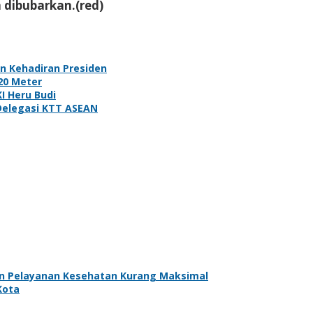
 dibubarkan.(red)
an Kehadiran Presiden
20 Meter
I Heru Budi
Delegasi KTT ASEAN
an Pelayanan Kesehatan Kurang Maksimal
Kota