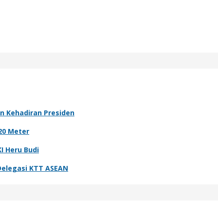
an Kehadiran Presiden
20 Meter
I Heru Budi
Delegasi KTT ASEAN