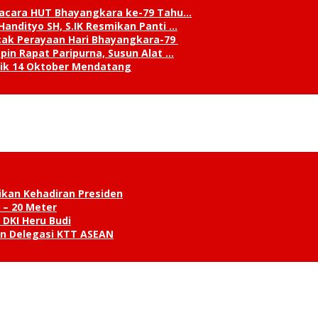
pacara HUT Bhayangkara ke-79 Tahu…
andityo SH, S.IK Resmikan Panti …
cak Perayaan Hari Bhayangkara-79
in Rapat Paripurna, Susun Alat …
tik 14 Oktober Mendatang
ikan Kehadiran Presiden
 – 20 Meter
 DKI Heru Budi
an Delegasi KTT ASEAN