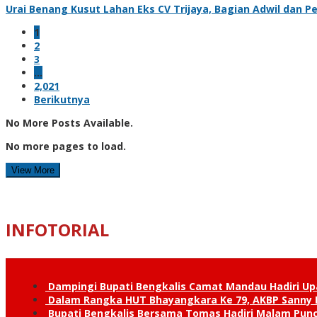
Urai Benang Kusut Lahan Eks CV Trijaya, Bagian Adwil dan P
1
2
3
…
2,021
Berikutnya
No More Posts Available.
No more pages to load.
View More
INFOTORIAL
Dampingi Bupati Bengkalis Camat Mandau Hadiri U
Dalam Rangka HUT Bhayangkara Ke 79, AKBP Sanny H
Bupati Bengkalis Bersama Tomas Hadiri Malam Pun