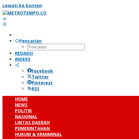
Lewati ke konten
Pencarian
REDAKSI
INDEKS
Facebook
Twitter
Pinterest
RSS
HOME
NEWS
POLITIK
NASIONAL
LINTAS DAERAH
PEMERINTAHAN
HUKUM & KRMIMINAL