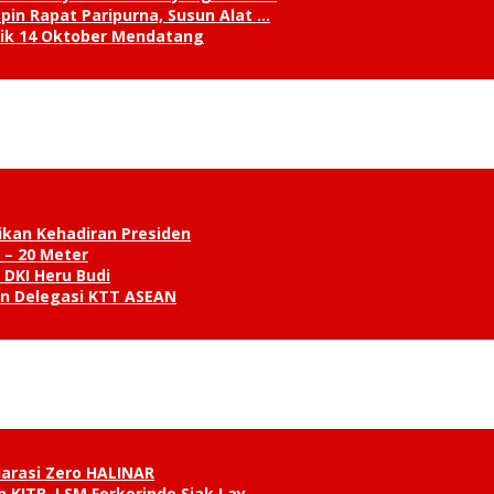
in Rapat Paripurna, Susun Alat …
tik 14 Oktober Mendatang
ikan Kehadiran Presiden
 – 20 Meter
 DKI Heru Budi
an Delegasi KTT ASEAN
klarasi Zero HALINAR
 KITB, LSM Forkorindo Siak Lay…