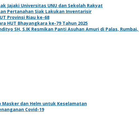
k Jajaki Universitas UNU dan Sekolah Rakyat
dan Pertanahan Siak Lakukan Inventarisir
UT Provinsi Riau ke-68
ara HUT Bhayangkara ke-79 Tahun 2025
tyo SH, S.IK Resmikan Panti Asuhan Amuri di Palas, Rumbai,
b Masker dan Helm untuk Keselamatan
enanganan Covid-19