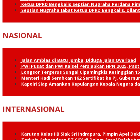
Ketua DPRD Bengkalis Septian Nugraha Perdana Pimp
Septian Nugraha Jabat Ketua DPRD Bengkalis, Dilan
NASIONAL
Jalan Amblas di Batu Jomba, Diduga Jalan Overload
PWI Pusat dan PWI Kalsel Persiapkan HPN 2025, Past
Longsor Tergerus Sungai Cipamingkis Ketinggian 15
Menteri Hadi Serahkan 162 Sertifikat ke Pj. Gubernur
Kapolri Siap Amankan Kepulangan Kepala Negara d
INTERNASIONAL
Karutan Kelas IIB Siak Sri Indrapura, Pimpin Apel De
Terkait Keberadaan PT SKY di Dalam Areal Pelabuhan