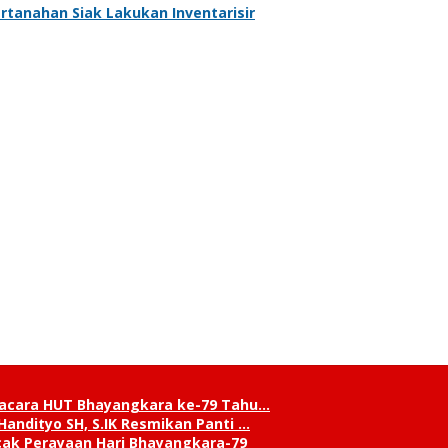
ertanahan Siak Lakukan Inventarisir
pacara HUT Bhayangkara ke-79 Tahu…
andityo SH, S.IK Resmikan Panti …
cak Perayaan Hari Bhayangkara-79