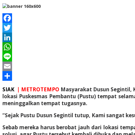
Facebook
Twitter
LinkedIn
WhatsApp
Line
Email
Share
SIAK
| METROTEMPO
Masyarakat Dusun Segintil,
lokasi Puskesmas Pembantu (Pustu) tempat selama i
meninggalkan tempat tugasnya.
“Sejak Pustu Dusun Segintil tutup, Kami sangat kes
Sebab mereka harus berobat jauh dari lokasi tempa
solusi, agar Pustu tersebut kembali dibuka dan m