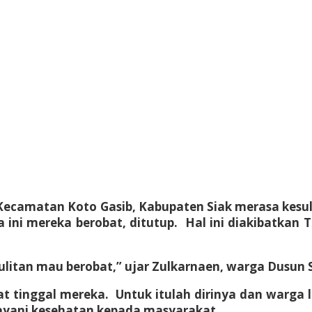
 Kecamatan Koto Gasib, Kabupaten Siak merasa kes
ni mereka berobat, ditutup. Hal ini diakibatkan T
ulitan mau berobat,” ujar Zulkarnaen, warga Dusun S
t tinggal mereka. Untuk itulah dirinya dan warga l
elayani kesehatan kepada masyarakat.