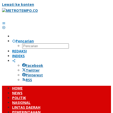
Lewati ke konten
Pencarian
REDAKSI
INDEKS
Facebook
Twitter
Pinterest
RSS
HOME
NEWS
POLITIK
NASIONAL
LINTAS DAERAH
PEMERINTAHAN