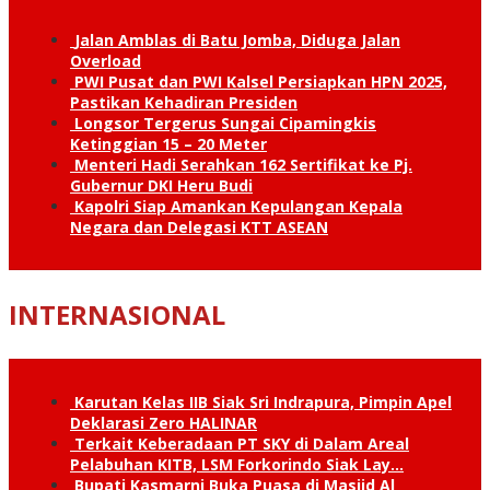
Jalan Amblas di Batu Jomba, Diduga Jalan
Overload
PWI Pusat dan PWI Kalsel Persiapkan HPN 2025,
Pastikan Kehadiran Presiden
Longsor Tergerus Sungai Cipamingkis
Ketinggian 15 – 20 Meter
Menteri Hadi Serahkan 162 Sertifikat ke Pj.
Gubernur DKI Heru Budi
Kapolri Siap Amankan Kepulangan Kepala
Negara dan Delegasi KTT ASEAN
INTERNASIONAL
Karutan Kelas IIB Siak Sri Indrapura, Pimpin Apel
Deklarasi Zero HALINAR
Terkait Keberadaan PT SKY di Dalam Areal
Pelabuhan KITB, LSM Forkorindo Siak Lay…
Bupati Kasmarni Buka Puasa di Masjid Al