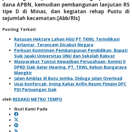
dana APBN, kemudian pembangunan lanjutan RS
tipe D di Minas, dan kegiatan rehap Pustu di
sejumlah kecamatan.[Abb/Rls]
Posting Terkait
Ratusan Hektare Lahan HGU PT TKWL Terindikasi
Terlantar, Terancam Dicabut Negara
Perkuat Komitmen Pembangunan Pendidikan, Bupati
Siak Jajaki Universitas UNU dan Sekolah Rakyat
Masyarakat Tuntut Kewajiban Perusahaan, Komisi II
DPRD Siak Gelar Hearing, PT. TKWL Kebun Bungaraya
Mangkir
Jalan Amblas di Batu Jomba, Diduga Jalan Overload
Usai Konfercab, Irving Kahar Arifin Resmi Pimpin DPC
PDI Perjuangan Siak
oleh
REDAKSI METRO TEMPO
Ikuti Kami Pada