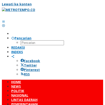
Lewati ke konten
Pencarian
REDAKSI
INDEKS
Facebook
Twitter
Pinterest
RSS
HOME
NEWS
POLITIK
NASIONAL
LINTAS DAERAH
PEMERINTAHAN