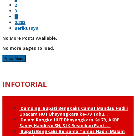
2
3
…
2,283
Berikutnya
No More Posts Available.
No more pages to load.
View More
INFOTORIAL
Dampingi Bupati Bengkalis Camat Mandau Hadiri
Upacara HUT Bhayangkara ke-79 Tahu…
Dalam Rangka HUT Bhayangkara Ke 79, AKBP
Sanny Handityo SH, S.IK Resmikan Panti …
Bupati Bengkalis Bersama Tomas Hadiri Malam