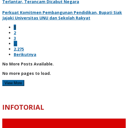
Terlantar, Terancam Dicabut Negara
Perkuat Komitmen Pembangunan Pendidikan, Bupati Siak
Jajaki Universitas UNU dan Sekolah Rakyat
1
2
3
…
2,275
Berikutnya
No More Posts Available.
No more pages to load.
View More
INFOTORIAL