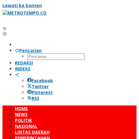
Lewati ke konten
Pencarian
REDAKSI
INDEKS
Facebook
Twitter
Pinterest
RSS
HOME
NEWS
POLITIK
NASIONAL
LINTAS DAERAH
PEMERINTAHAN