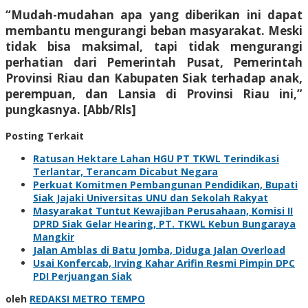
“Mudah-mudahan apa yang diberikan ini dapat
membantu mengurangi beban masyarakat. Meski
tidak bisa maksimal, tapi tidak mengurangi
perhatian dari Pemerintah Pusat, Pemerintah
Provinsi Riau dan Kabupaten Siak terhadap anak,
perempuan, dan Lansia di Provinsi Riau ini,”
pungkasnya. [Abb/Rls]
Posting Terkait
Ratusan Hektare Lahan HGU PT TKWL Terindikasi
Terlantar, Terancam Dicabut Negara
Perkuat Komitmen Pembangunan Pendidikan, Bupati
Siak Jajaki Universitas UNU dan Sekolah Rakyat
Masyarakat Tuntut Kewajiban Perusahaan, Komisi II
DPRD Siak Gelar Hearing, PT. TKWL Kebun Bungaraya
Mangkir
Jalan Amblas di Batu Jomba, Diduga Jalan Overload
Usai Konfercab, Irving Kahar Arifin Resmi Pimpin DPC
PDI Perjuangan Siak
oleh
REDAKSI METRO TEMPO