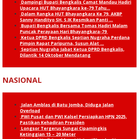
Dampingi Bupati Bengkalis Camat Mandau Hadiri
Upacara HUT Bhayangkara ke-79 Tahu…
Dalam Rangka HUT Bhayangkara Ke 79, AKBP
Sanny Handityo SH, S.IK Resmikan Panti …
Bupati Bengkalis Bersama Tomas Hadiri Malam
Puncak Perayaan Hari Bhayangkara-79
Ketua DPRD Bengkalis Septian Nugraha Perdana
Pimpin Rapat Paripurna, Susun Alat …
Septian Nugraha Jabat Ketua DPRD Bengkalis,
Dilantik 14 Oktober Mendatang
NASIONAL
Jalan Amblas di Batu Jomba, Diduga Jalan
Overload
PWI Pusat dan PWI Kalsel Persiapkan HPN 2025,
Pastikan Kehadiran Presiden
Longsor Tergerus Sungai Cipamingkis
Ketinggian 15 – 20 Meter