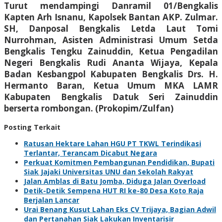
Turut mendampingi Danramil 01/Bengkalis
Kapten Arh Isnanu, Kapolsek Bantan AKP. Zulmar.
SH, Danposal Bengkalis Letda Laut Tomi
Nurrohman, Asisten Administrasi Umum Setda
Bengkalis Tengku Zainuddin, Ketua Pengadilan
Negeri Bengkalis Rudi Ananta Wijaya, Kepala
Badan Kesbangpol Kabupaten Bengkalis Drs. H.
Hermanto Baran, Ketua Umum MKA LAMR
Kabupaten Bengkalis Datuk Seri Zainuddin
berserta rombongan. (Prokopim/Zulfan)
Posting Terkait
Ratusan Hektare Lahan HGU PT TKWL Terindikasi
Terlantar, Terancam Dicabut Negara
Perkuat Komitmen Pembangunan Pendidikan, Bupati
Siak Jajaki Universitas UNU dan Sekolah Rakyat
Jalan Amblas di Batu Jomba, Diduga Jalan Overload
Detik-Detik Sempena HUT RI ke-80 Desa Koto Raja
Berjalan Lancar
Urai Benang Kusut Lahan Eks CV Trijaya, Bagian Adwil
dan Pertanahan Siak Lakukan Inventarisir