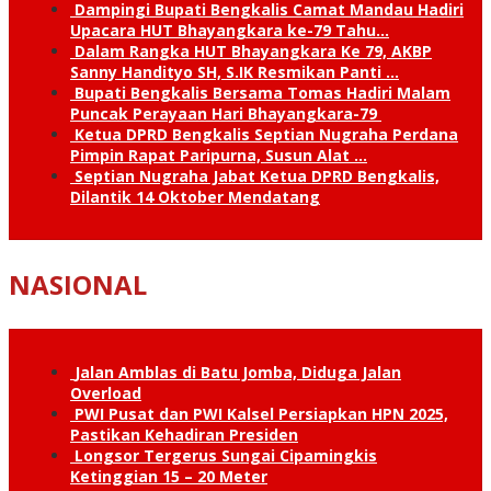
Dampingi Bupati Bengkalis Camat Mandau Hadiri
Upacara HUT Bhayangkara ke-79 Tahu…
Dalam Rangka HUT Bhayangkara Ke 79, AKBP
Sanny Handityo SH, S.IK Resmikan Panti …
Bupati Bengkalis Bersama Tomas Hadiri Malam
Puncak Perayaan Hari Bhayangkara-79
Ketua DPRD Bengkalis Septian Nugraha Perdana
Pimpin Rapat Paripurna, Susun Alat …
Septian Nugraha Jabat Ketua DPRD Bengkalis,
Dilantik 14 Oktober Mendatang
NASIONAL
Jalan Amblas di Batu Jomba, Diduga Jalan
Overload
PWI Pusat dan PWI Kalsel Persiapkan HPN 2025,
Pastikan Kehadiran Presiden
Longsor Tergerus Sungai Cipamingkis
Ketinggian 15 – 20 Meter