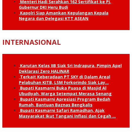
Menteri Hadi Serahkan 162 Sertifikat ke Pj.
Gubernur DKI Heru Budi
Kapolri Siap Amankan Kepulangan Kepala
Negara dan Delegasi KTT ASEAN
INTERNASIONAL
Karutan Kelas IIB Siak Sri Indrapura, Pimpin Apel
Deklarasi Zero HALINAR
Terkait Keberadaan PT SKY di Dalam Areal
Pelabuhan KITB, LSM Forkorindo Siak Lay…
Bupati Kasmarni Buka Puasa di Masjid Al
Ubudiyah, Warga Setempat Merasa Senang
Bupati Kasmarni Apresiasi Program Bedah
Rumah, Bantuan Baznas Bengkalis
Bupati Kasmarni Safari Ramadhan, Ajak
Masyarakat Ikut Tangani Inflasi dan Cegah …