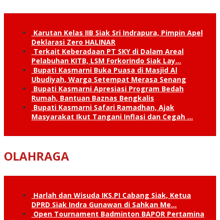
Karutan Kelas IIB Siak Sri Indrapura, Pimpin Apel
Deklarasi Zero HALINAR
Terkait Keberadaan PT SKY di Dalam Areal
Pelabuhan KITB, LSM Forkorindo Siak Lay…
Bupati Kasmarni Buka Puasa di Masjid Al
Ubudiyah, Warga Setempat Merasa Senang
Bupati Kasmarni Apresiasi Program Bedah
Rumah, Bantuan Baznas Bengkalis
Bupati Kasmarni Safari Ramadhan, Ajak
Masyarakat Ikut Tangani Inflasi dan Cegah …
OLAHRAGA
Harlah dan Wisuda IKS.PI Cabang Siak, Ketua
DPRD Siak Indra Gunawan di Sahkan Me…
Open Tournament Badminton BAPOR Pertamina