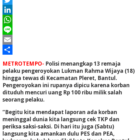
Twitter
LinkedIn
WhatsApp
Line
Email
Share
METROTEMPO-
Polisi menangkap 13 remaja
pelaku pengeroyokan Lukman Rahma Wijaya (18)
hingga tewas di Kecamatan Pleret, Bantul.
Pengeroyokan ini rupanya dipicu karena korban
dituduh mencuri uang Rp 100 ribu milik salah
seorang pelaku.
“Begitu kita mendapat laporan ada korban
meninggal dunia kita langsung cek TKP dan
periksa saksi-saksi. Di hari itu juga (Sabtu)
langsung kita amankan dulu PES dan PEA,