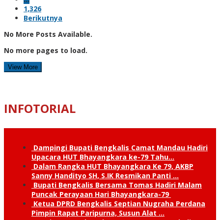
1,326
Berikutnya
No More Posts Available.
No more pages to load.
View More
INFOTORIAL
Dampingi Bupati Bengkalis Camat Mandau Hadiri
Upacara HUT Bhayangkara ke-79 Tahu…
Dalam Rangka HUT Bhayangkara Ke 79, AKBP
Sanny Handityo SH, S.IK Resmikan Panti …
Bupati Bengkalis Bersama Tomas Hadiri Malam
Puncak Perayaan Hari Bhayangkara-79
Ketua DPRD Bengkalis Septian Nugraha Perdana
Pimpin Rapat Paripurna, Susun Alat …