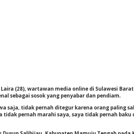
aira (28), wartawan media online di Sulawesi Barat
enal sebagai sosok yang penyabar dan pendiam.
a saja, tidak pernah ditegur karena orang paling sa
ga tidak pernah marahi saya, saya tidak pernah baku 
os Dusun Salibijau, Kabupaten Mamuju Tengah pada K