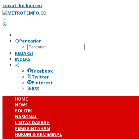
Lewati ke konten
Pencarian
REDAKSI
INDEKS
Facebook
Twitter
Pinterest
RSS
HOME
NEWS
POLITIK
NASIONAL
LINTAS DAERAH
PEMERINTAHAN
HUKUM & KRMIMINAL