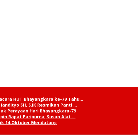
pacara HUT Bhayangkara ke-79 Tahu…
andityo SH, S.IK Resmikan Panti …
cak Perayaan Hari Bhayangkara-79
in Rapat Paripurna, Susun Alat …
tik 14 Oktober Mendatang