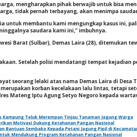
luarga, mengharapkan pihak berwajib untuk bisa men
uarga, tidak pernah terbayang, akan menimpa saudar
untuk membantu kami mengungkap kasus ini, paling
inggalnya saudara kami ini,” imbuhnya.
esi Barat (Sulbar), Demas Laira (28), ditemukan t
aan. Setelah polisi mendatangi tempat kejadian pe
yat seorang lelaki atas nama Demas Laira di Desa 
erupakan korban kecelakaan lalu lintas, tetapi set
olres Mateng Iptu Agung Setyo Negoro kepada wartaw
s Kampung Teluk Merempan Tinjau Tanaman Jagung Warga
Berikan Motivasi Dukung Ketahanan Pangan Nasional
kan Bantuan Sembako Kepada Petani Jagung Pipil di Kecamat
 Untuk Mendukung Program Ketahanan Pangan Nasional