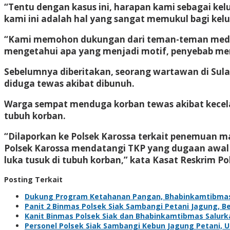
“Tentu dengan kasus ini, harapan kami sebagai ke
kami ini adalah hal yang sangat memukul bagi kel
“Kami memohon dukungan dari teman-teman media 
mengetahui apa yang menjadi motif, penyebab men
Sebelumnya diberitakan, seorang wartawan di Sulaw
diduga tewas akibat dibunuh.
Warga sempat menduga korban tewas akibat kecelak
tubuh korban.
“Dilaporkan ke Polsek Karossa terkait penemuan ma
Polsek Karossa mendatangi TKP yang dugaan awal m
luka tusuk di tubuh korban,” kata Kasat Reskrim P
Posting Terkait
Dukung Program Ketahanan Pangan, Bhabinkamtibma
Panit 2 Binmas Polsek Siak Sambangi Petani Jagung, 
Kanit Binmas Polsek Siak dan Bhabinkamtibmas Salur
Personel Polsek Siak Sambangi Kebun Jagung Petani,