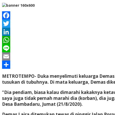
Facebook
Twitter
LinkedIn
WhatsApp
Line
Email
Share
METROTEMPO-
Duka menyelimuti keluarga Demas L
tusukan di tubuhnya. Di mata keluarga, Demas dik
“Dia pendiam, biasa kalau dimarahi kakaknya ketaw
saya juga tidak pernah marahi dia (korban), dia ju
Desa Bambadaru, Jumat (21/8/2020).
Demas Laira ditemukan tewas di pinggir Jalan Por