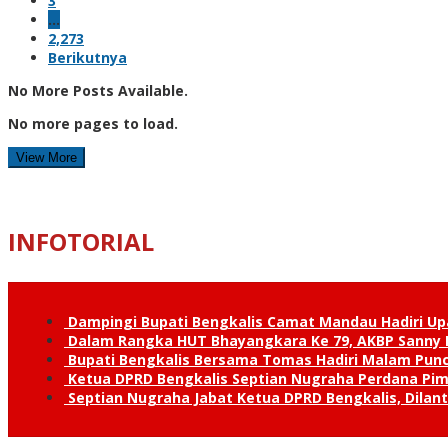
3
…
2,273
Berikutnya
No More Posts Available.
No more pages to load.
View More
INFOTORIAL
Dampingi Bupati Bengkalis Camat Mandau Hadiri U
Dalam Rangka HUT Bhayangkara Ke 79, AKBP Sanny H
Bupati Bengkalis Bersama Tomas Hadiri Malam Pun
Ketua DPRD Bengkalis Septian Nugraha Perdana Pimp
Septian Nugraha Jabat Ketua DPRD Bengkalis, Dilan