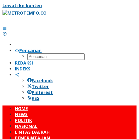
Lewati ke konten
Pencarian
REDAKSI
INDEKS
Facebook
Twitter
Pinterest
RSS
HOME
NEWS
POLITIK
NASIONAL
LINTAS DAERAH
PEMERINTAHAN