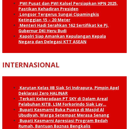
PWI Pusat dan PWI Kalsel Persiapkan HPN 2025,
Pastikan Kehadiran Presiden
Longsor Tergerus Sungai Cipamingkis
Ketinggian 15 – 20 Meter
Menteri Hadi Serahkan 162 Sertifikat ke Pj.
Gubernur DKI Heru Budi
Kapolri Siap Amankan Kepulangan Kepala
Negara dan Delegasi KTT ASEAN
INTERNASIONAL
Karutan Kelas IIB Siak Sri Indrapura, Pimpin Apel
Deklarasi Zero HALINAR
Terkait Keberadaan PT SKY di Dalam Areal
Pelabuhan KITB, LSM Forkorindo Siak Lay…
Bupati Kasmarni Buka Puasa di Masjid Al
Ubudiyah, Warga Setempat Merasa Senang
Bupati Kasmarni Apresiasi Program Bedah
Rumah, Bantuan Baznas Bengkalis