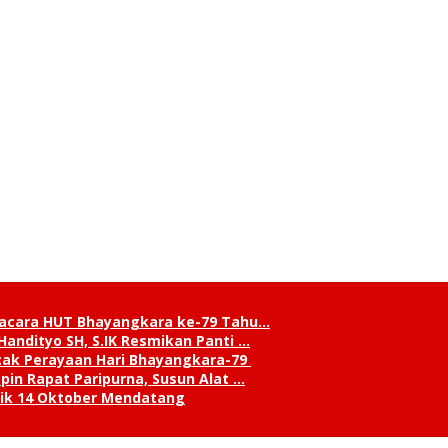
pacara HUT Bhayangkara ke-79 Tahu…
andityo SH, S.IK Resmikan Panti …
cak Perayaan Hari Bhayangkara-79
in Rapat Paripurna, Susun Alat …
tik 14 Oktober Mendatang