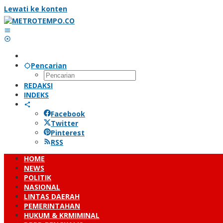
Lewati ke konten
Pencarian
REDAKSI
INDEKS
Facebook
Twitter
Pinterest
RSS
HOME
NEWS
POLITIK
NASIONAL
LINTAS DAERAH
PEMERINTAHAN
HUKUM & KRMIMINAL