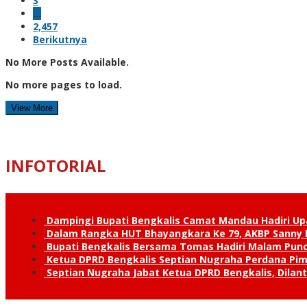
3
…
2,457
Berikutnya
No More Posts Available.
No more pages to load.
View More
INFOTORIAL
Dampingi Bupati Bengkalis Camat Mandau Hadiri U
Dalam Rangka HUT Bhayangkara Ke 79, AKBP Sanny H
Bupati Bengkalis Bersama Tomas Hadiri Malam Pun
Ketua DPRD Bengkalis Septian Nugraha Perdana Pimp
Septian Nugraha Jabat Ketua DPRD Bengkalis, Dilan