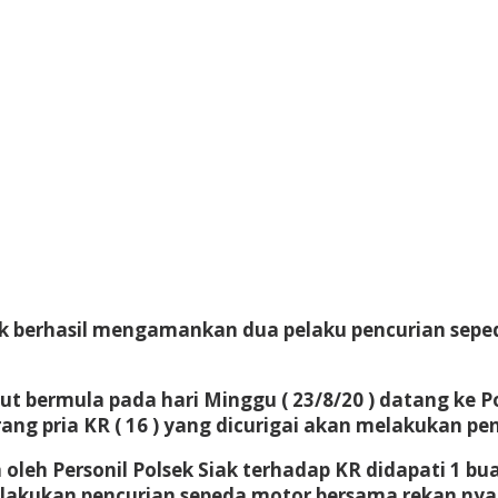
ak berhasil mengamankan dua pelaku pencurian sepe
 bermula pada hari Minggu ( 23/8/20 ) datang ke Pol
 pria KR ( 16 ) yang dicurigai akan melakukan penc
eh Personil Polsek Siak terhadap KR didapati 1 buah 
elakukan pencurian sepeda motor bersama rekan nya