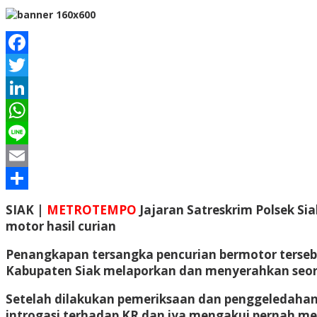
Facebook
Twitter
LinkedIn
WhatsApp
Line
Email
Share
SIAK |
METROTEMPO
Jajaran Satreskrim Polsek Si
motor hasil curian
Penangkapan tersangka pencurian bermotor tersebut
Kabupaten Siak melaporkan dan menyerahkan seorang
Setelah dilakukan pemeriksaan dan penggeledahan ol
introgasi terhadap KR dan iya mengakui pernah m