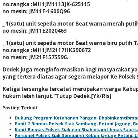
no.rangka :MH1JM1113JK-625115
no mesin: JM11E-1600Q96
_ 1(satu) unit sepeda motor Beat warna merah pu
no mesin: JM11E2020463
_ 1(satu) unit sepeda motor Beat warna biru put
no.rangka :MH1JM2117HK590672
no mesin: JM21F1575596.
Dedek juga menginformasikan bagi masyarakat ya
yang tertera diatas agar segera melapor Ke Polsek S
Ketiga tersangka tercatat merupakan warga Kabupat
hukum lebih lanjut.”Tutup Dedek.[Yk/Rls]
Posting Terkait
Dukung Program Ketahanan Pangan, Bhabinkamtibma
Panit 2 Binmas Polsek Siak Sambangi Petani Jagung, 
Kanit Binmas Polsek Siak dan Bhabinkamtibmas Salur
Personel Polsek Siak Sambangi Kebun Jagung Petani,