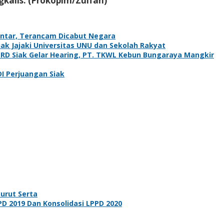
kalis. (Prokopim/Zulfan)
antar, Terancam Dicabut Negara
k Jajaki Universitas UNU dan Sekolah Rakyat
PRD Siak Gelar Hearing, PT. TKWL Kebun Bungaraya Mangkir
DI Perjuangan Siak
urut Serta
 2019 Dan Konsolidasi LPPD 2020