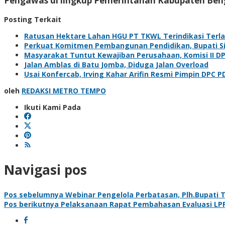
Pengawas di lingkup Pemerintahan Kabupaten Beng
Posting Terkait
Ratusan Hektare Lahan HGU PT TKWL Terindikasi Terl
Perkuat Komitmen Pembangunan Pendidikan, Bupati Sia
Masyarakat Tuntut Kewajiban Perusahaan, Komisi II D
Jalan Amblas di Batu Jomba, Diduga Jalan Overload
Usai Konfercab, Irving Kahar Arifin Resmi Pimpin DPC P
oleh
REDAKSI METRO TEMPO
Ikuti Kami Pada
Navigasi pos
Pos sebelumnya
Webinar Pengelola Perbatasan, Plh.Bupati T
Pos berikutnya
Pelaksanaan Rapat Pembahasan Evaluasi LPPD