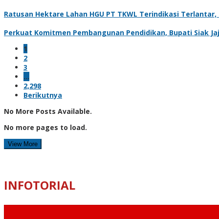
Ratusan Hektare Lahan HGU PT TKWL Terindikasi Terlantar
Perkuat Komitmen Pembangunan Pendidikan, Bupati Siak Jaj
1
2
3
…
2,298
Berikutnya
No More Posts Available.
No more pages to load.
View More
INFOTORIAL