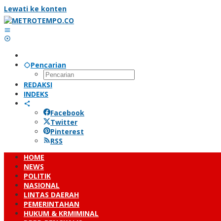
Lewati ke konten
Pencarian
REDAKSI
INDEKS
Facebook
Twitter
Pinterest
RSS
HOME
NEWS
POLITIK
NASIONAL
LINTAS DAERAH
PEMERINTAHAN
HUKUM & KRMIMINAL