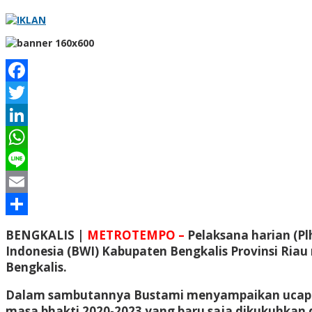
Facebook
Twitter
LinkedIn
WhatsApp
Line
Email
Share
BENGKALIS |
METROTEMPO –
Pelaksana harian (Pl
Indonesia (BWI) Kabupaten Bengkalis Provinsi Ria
Bengkalis.
Dalam sambutannya Bustami menyampaikan ucapan 
masa bhakti 2020-2023 yang baru saja dikukuhkan d