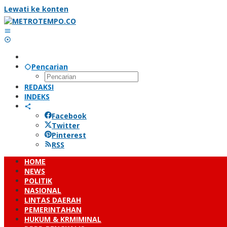
Lewati ke konten
Pencarian
REDAKSI
INDEKS
Facebook
Twitter
Pinterest
RSS
HOME
NEWS
POLITIK
NASIONAL
LINTAS DAERAH
PEMERINTAHAN
HUKUM & KRMIMINAL