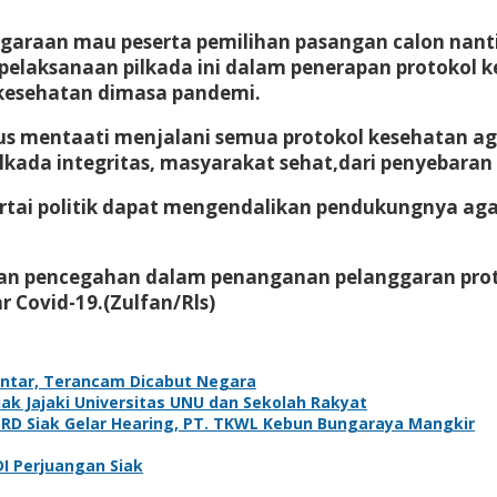
enggaraan mau peserta pemilihan pasangan calon na
elaksanaan pilkada ini dalam penerapan protokol ke
 kesehatan dimasa pandemi.
 mentaati menjalani semua protokol kesehatan agar
lkada integritas, masyarakat sehat,dari penyebaran v
partai politik dapat mengendalikan pendukungnya a
 pencegahan dalam penanganan pelanggaran proto
 Covid-19.(Zulfan/Rls)
antar, Terancam Dicabut Negara
k Jajaki Universitas UNU dan Sekolah Rakyat
PRD Siak Gelar Hearing, PT. TKWL Kebun Bungaraya Mangkir
DI Perjuangan Siak