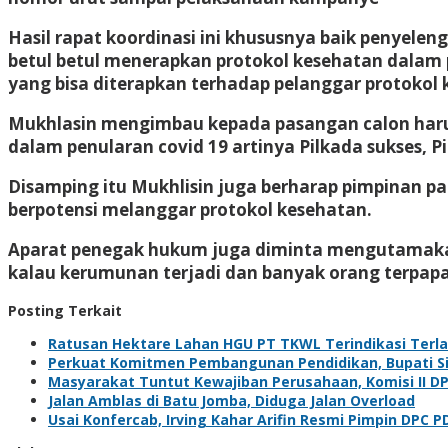
Hasil rapat koordinasi ini khususnya baik penyel
betul betul menerapkan protokol kesehatan dalam p
yang bisa diterapkan terhadap pelanggar protokol
Mukhlasin mengimbau kepada pasangan calon harus
dalam penularan covid 19 artinya Pilkada sukses, Pi
Disamping itu Mukhlisin juga berharap pimpinan 
berpotensi melanggar protokol kesehatan.
Aparat penegak hukum juga diminta mengutamakan
kalau kerumunan terjadi dan banyak orang terpapar
Posting Terkait
Ratusan Hektare Lahan HGU PT TKWL Terindikasi Terl
Perkuat Komitmen Pembangunan Pendidikan, Bupati Sia
Masyarakat Tuntut Kewajiban Perusahaan, Komisi II D
Jalan Amblas di Batu Jomba, Diduga Jalan Overload
Usai Konfercab, Irving Kahar Arifin Resmi Pimpin DPC P