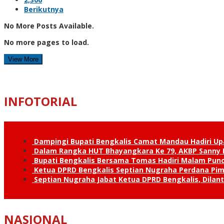
Berikutnya
No More Posts Available.
No more pages to load.
View More
INFOTORIAL
Dampingi Bupati Bengkalis Camat Mandau Hadiri U
Dalam Rangka HUT Bhayangkara Ke 79, AKBP Sanny H
Bupati Bengkalis Bersama Tomas Hadiri Malam Pun
Ketua DPRD Bengkalis Septian Nugraha Perdana Pimp
Septian Nugraha Jabat Ketua DPRD Bengkalis, Dilan
NASIONAL