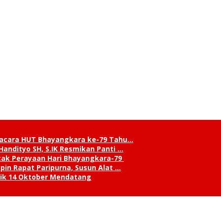
pacara HUT Bhayangkara ke-79 Tahu…
andityo SH, S.IK Resmikan Panti …
cak Perayaan Hari Bhayangkara-79
in Rapat Paripurna, Susun Alat …
tik 14 Oktober Mendatang