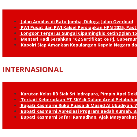
Jalan Amblas di Batu Jomba, Diduga Jalan Overload
PWI Pusat dan PWI Kalsel Persiapkan HPN 2025, Past
Longsor Tergerus Sungai Cipamingkis Ketinggian 15
Menteri Hadi Serahkan 162 Sertifikat ke Pj. Gubernur
Kapolri Siap Amankan Kepulangan Kepala Negara d
INTERNASIONAL
Karutan Kelas IIB Siak Sri Indrapura, Pimpin Apel De
Terkait Keberadaan PT SKY di Dalam Areal Pelabuhan
Bupati Kasmarni Buka Puasa di Masjid Al Ubudiyah
Bupati Kasmarni Apresiasi Program Bedah Rumah, B
Bupati Kasmarni Safari Ramadhan, Ajak Masyarakat 