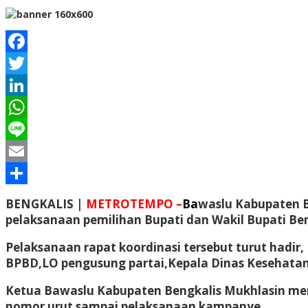
Facebook
Twitter
LinkedIn
WhatsApp
Line
Email
Share
BENGKALIS |
METROTEMPO –
Ba
waslu Kabupaten B
pelaksanaan pemilihan Bupati dan Wakil Bupati Ben
Pelaksanaan rapat koordinasi tersebut turut hadir,
BPBD,LO pengusung partai,Kepala Dinas Kesehatan, 
Ketua Bawaslu Kabupaten Bengkalis Mukhlasin 
nomor urut sampai pelaksanaan kampanye