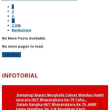
1
2
3
…
2,306
Berikutnya
No More Posts Available.
No more pages to load.
View More
INFOTORIAL
Dampingi Bupati Bengkalis Camat Mandau Hadiri
Upacara HUT Bhayangkara ke-79 Tahu…
Dalam Rangka HUT Bhayangkara Ke 79, AKBP
Sanny Handityo SH, S.IK Resmikan Panti …