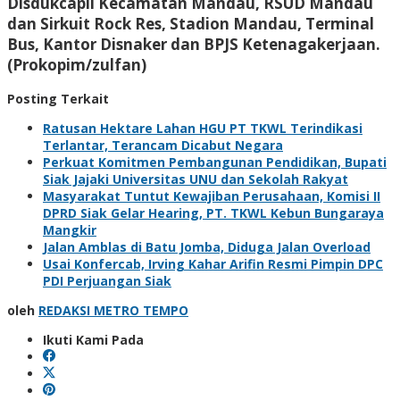
Disdukcapil Kecamatan Mandau, RSUD Mandau
dan Sirkuit Rock Res, Stadion Mandau, Terminal
Bus, Kantor Disnaker dan BPJS Ketenagakerjaan.
(Prokopim/zulfan)
Posting Terkait
Ratusan Hektare Lahan HGU PT TKWL Terindikasi
Terlantar, Terancam Dicabut Negara
Perkuat Komitmen Pembangunan Pendidikan, Bupati
Siak Jajaki Universitas UNU dan Sekolah Rakyat
Masyarakat Tuntut Kewajiban Perusahaan, Komisi II
DPRD Siak Gelar Hearing, PT. TKWL Kebun Bungaraya
Mangkir
Jalan Amblas di Batu Jomba, Diduga Jalan Overload
Usai Konfercab, Irving Kahar Arifin Resmi Pimpin DPC
PDI Perjuangan Siak
oleh
REDAKSI METRO TEMPO
Ikuti Kami Pada