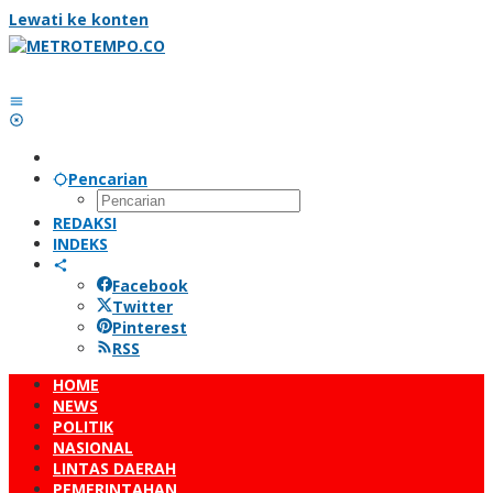
Lewati ke konten
Pencarian
REDAKSI
INDEKS
Facebook
Twitter
Pinterest
RSS
HOME
NEWS
POLITIK
NASIONAL
LINTAS DAERAH
PEMERINTAHAN