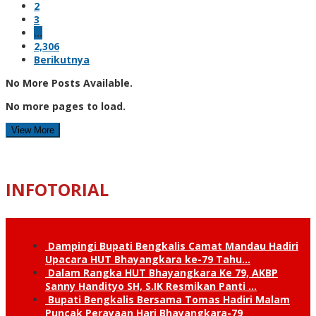
2
3
…
2,306
Berikutnya
No More Posts Available.
No more pages to load.
View More
INFOTORIAL
Dampingi Bupati Bengkalis Camat Mandau Hadiri
Upacara HUT Bhayangkara ke-79 Tahu…
Dalam Rangka HUT Bhayangkara Ke 79, AKBP
Sanny Handityo SH, S.IK Resmikan Panti …
Bupati Bengkalis Bersama Tomas Hadiri Malam
Puncak Perayaan Hari Bhayangkara-79