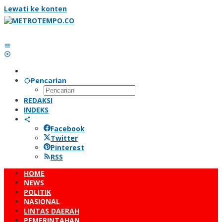
Lewati ke konten
Pencarian
REDAKSI
INDEKS
Facebook
Twitter
Pinterest
RSS
HOME
NEWS
POLITIK
NASIONAL
LINTAS DAERAH
PEMERINTAHAN