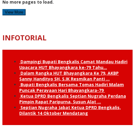
No more pages to load.
View More
INFOTORIAL
Dampingi Bupati Bengkalis Camat Mandau Hadiri
Upacara HUT Bhayangkara ke-79 Tahu…
Dalam Rangka HUT Bhayangkara Ke 79, AKBP
Sanny Handityo SH, S.IK Resmikan Panti …
Bupati Bengkalis Bersama Tomas Hadiri Malam
Puncak Perayaan Hari Bhayangkara-79
Ketua DPRD Bengkalis Septian Nugraha Perdana
Pimpin Rapat Paripurna, Susun Alat …
Septian Nugraha Jabat Ketua DPRD Bengkalis,
Dilantik 14 Oktober Mendatang