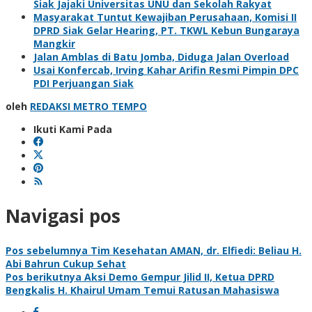
Siak Jajaki Universitas UNU dan Sekolah Rakyat
Masyarakat Tuntut Kewajiban Perusahaan, Komisi II
DPRD Siak Gelar Hearing, PT. TKWL Kebun Bungaraya
Mangkir
Jalan Amblas di Batu Jomba, Diduga Jalan Overload
Usai Konfercab, Irving Kahar Arifin Resmi Pimpin DPC
PDI Perjuangan Siak
oleh
REDAKSI METRO TEMPO
Ikuti Kami Pada
Navigasi pos
Pos sebelumnya
Tim Kesehatan AMAN, dr. Elfiedi: Beliau H.
Abi Bahrun Cukup Sehat
Pos berikutnya
Aksi Demo Gempur Jilid II, Ketua DPRD
Bengkalis H. Khairul Umam Temui Ratusan Mahasiswa