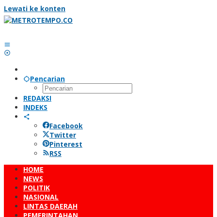
Lewati ke konten
Pencarian
REDAKSI
INDEKS
Facebook
Twitter
Pinterest
RSS
HOME
NEWS
POLITIK
NASIONAL
LINTAS DAERAH
PEMERINTAHAN