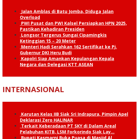
Jalan Amblas di Batu Jomba, Diduga Jalan
Overload
PWI Pusat dan PWI Kalsel Persiapkan HPN 2025,
Pastikan Kehadiran Presiden
Longsor Tergerus Sungai Cipamingkis
Ketinggian 15 – 20 Meter
Menteri Hadi Serahkan 162 Sertifikat ke Pj.
Gubernur DKI Heru Budi
Kapolri Siap Amankan Kepulangan Kepala
Negara dan Delegasi KTT ASEAN
INTERNASIONAL
Karutan Kelas IIB Siak Sri Indrapura, Pimpin Apel
Deklarasi Zero HALINAR
Terkait Keberadaan PT SKY di Dalam Areal
Pelabuhan KITB, LSM Forkorindo Siak Lay…
Bupati Kasmarni Buka Puasa di Masjid Al