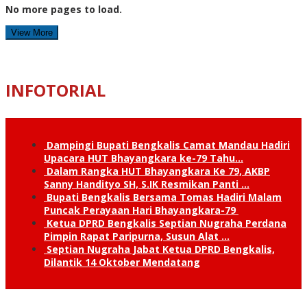
No more pages to load.
View More
INFOTORIAL
Dampingi Bupati Bengkalis Camat Mandau Hadiri
Upacara HUT Bhayangkara ke-79 Tahu…
Dalam Rangka HUT Bhayangkara Ke 79, AKBP
Sanny Handityo SH, S.IK Resmikan Panti …
Bupati Bengkalis Bersama Tomas Hadiri Malam
Puncak Perayaan Hari Bhayangkara-79
Ketua DPRD Bengkalis Septian Nugraha Perdana
Pimpin Rapat Paripurna, Susun Alat …
Septian Nugraha Jabat Ketua DPRD Bengkalis,
Dilantik 14 Oktober Mendatang