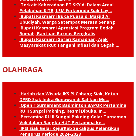
Terkait Keberadaan PT SKY di Dalam Areal
Pelabuhan KITB, LSM Forkorindo Siak Lay…
Bupati Kasmarni Buka Puasa di Masjid Al
Ubudiyah, Warga Setempat Merasa Senang
Bupati Kasmarni Apresiasi Program Bedah
Rumah, Bantuan Baznas Bengkalis
Bupati Kasmarni Safari Ramadhan, Ajak
Masyarakat Ikut Tangani Inflasi dan Cegah …
OLAHRAGA
Harlah dan Wisuda IKS.PI Cabang Siak, Ketua
DPRD Siak Indra Gunawan di Sahkan Me…
Open Tournament Badminton BAPOR Pertamina
RU II Sungai Pakning, Resmi Dibuka, In…
Pertamina RU II Sungai Pakning Gelar Turnamen
Voli dalam Rangka HUT Pertamina ke…
IPSI Siak Gelar KejurKab Sekaligus Pelantikan
Pengurus Periode 2024-2028