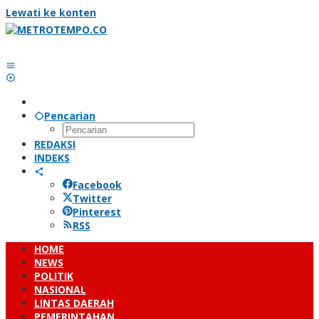
Lewati ke konten
Pencarian
REDAKSI
INDEKS
Facebook
Twitter
Pinterest
RSS
HOME
NEWS
POLITIK
NASIONAL
LINTAS DAERAH
PEMERINTAHAN