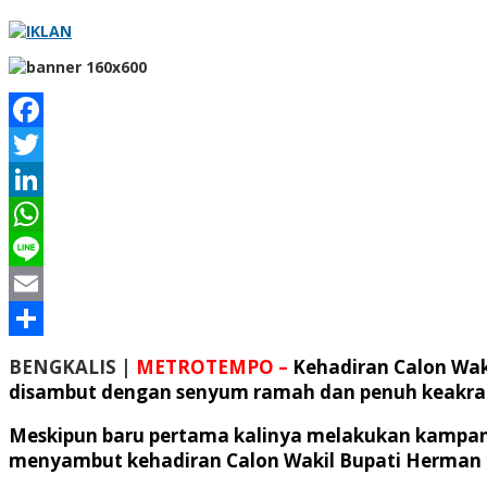
Facebook
Twitter
LinkedIn
WhatsApp
Line
Email
Share
BENGKALIS |
METROTEMPO –
Kehadiran Calon Wak
disambut dengan senyum ramah dan penuh keakra
Meskipun baru pertama kalinya melakukan kampanye
menyambut kehadiran Calon Wakil Bupati Herman 