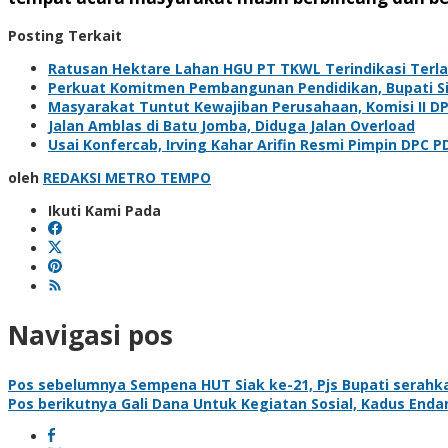
Posting Terkait
Ratusan Hektare Lahan HGU PT TKWL Terindikasi Terl
Perkuat Komitmen Pembangunan Pendidikan, Bupati Sia
Masyarakat Tuntut Kewajiban Perusahaan, Komisi II D
Jalan Amblas di Batu Jomba, Diduga Jalan Overload
Usai Konfercab, Irving Kahar Arifin Resmi Pimpin DPC P
oleh
REDAKSI METRO TEMPO
Ikuti Kami Pada
Navigasi pos
Pos sebelumnya
Sempena HUT Siak ke-21, Pjs Bupati serahka
Pos berikutnya
Gali Dana Untuk Kegiatan Sosial, Kadus Enda