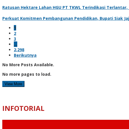
Ratusan Hektare Lahan HGU PT TKWL Terindikasi Terlantar
Perkuat Komitmen Pembangunan Pendidikan, Bupati Siak Jaj
1
2
3
…
2,298
Berikutnya
No More Posts Available.
No more pages to load.
View More
INFOTORIAL