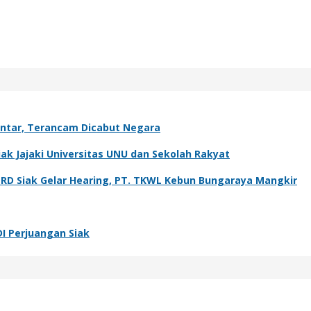
antar, Terancam Dicabut Negara
k Jajaki Universitas UNU dan Sekolah Rakyat
PRD Siak Gelar Hearing, PT. TKWL Kebun Bungaraya Mangkir
DI Perjuangan Siak