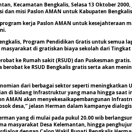
tan, Kecamatan Bengkalis, Selasa 13 Oktober 2000, 
i dan misi Paslon AMAN untuk Kabupaten Bengkalis
program kerja Paslon AMAN untuk kesejahteraan m
ni.
 Bengkalis, Program Pendidikan Gratis untuk semua
yarakat di gratiskan biaya sekolah dari Tingkat S
robat ke Rumah sakit (RSUD) dan Puskesman grati
ya berobat ke RSUD Bengkalis gratis serta akan me
nomian dari berbagai sektor seperti meningkatka
n di bidang Infrastruktur yang mana hingga saat i
lon AMAN akan menyekesaikapembangunan Infrastrukt
osok desa,” jelasn Herman dalam kampanye dialogis
erman yang di mulai pada pukul 20.00 wib berlang
sama masyarakat Desa Kelemantan, hingga penghuj
dialog dengan Calon Wakil Bupati Bengkalis Herman