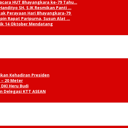
pacara HUT Bhayangkara ke-79 Tahu…
andityo SH, S.IK Resmikan Panti …
cak Perayaan Hari Bhayangkara-79
in Rapat Paripurna, Susun Alat …
tik 14 Oktober Mendatang
ikan Kehadiran Presiden
 – 20 Meter
 DKI Heru Budi
an Delegasi KTT ASEAN