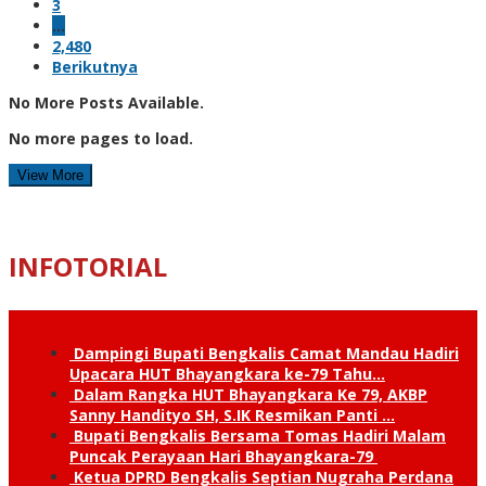
3
…
2,480
Berikutnya
No More Posts Available.
No more pages to load.
View More
INFOTORIAL
Dampingi Bupati Bengkalis Camat Mandau Hadiri
Upacara HUT Bhayangkara ke-79 Tahu…
Dalam Rangka HUT Bhayangkara Ke 79, AKBP
Sanny Handityo SH, S.IK Resmikan Panti …
Bupati Bengkalis Bersama Tomas Hadiri Malam
Puncak Perayaan Hari Bhayangkara-79
Ketua DPRD Bengkalis Septian Nugraha Perdana