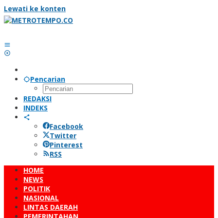
Lewati ke konten
Pencarian
REDAKSI
INDEKS
Facebook
Twitter
Pinterest
RSS
HOME
NEWS
POLITIK
NASIONAL
LINTAS DAERAH
PEMERINTAHAN