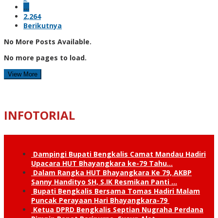
…
2,264
Berikutnya
No More Posts Available.
No more pages to load.
View More
INFOTORIAL
Dampingi Bupati Bengkalis Camat Mandau Hadiri
Upacara HUT Bhayangkara ke-79 Tahu…
Dalam Rangka HUT Bhayangkara Ke 79, AKBP
Sanny Handityo SH, S.IK Resmikan Panti …
Bupati Bengkalis Bersama Tomas Hadiri Malam
Puncak Perayaan Hari Bhayangkara-79
Ketua DPRD Bengkalis Septian Nugraha Perdana