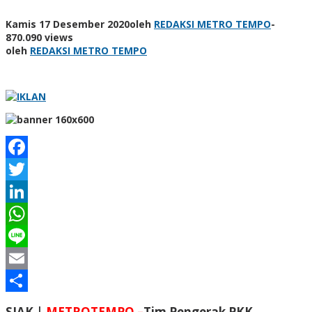
Kamis 17 Desember 2020
oleh
REDAKSI METRO TEMPO
-
870.090 views
oleh
REDAKSI METRO TEMPO
Facebook
Twitter
LinkedIn
WhatsApp
Line
Email
Share
SIAK |
METROTEMPO –
Tim Pengerak PKK