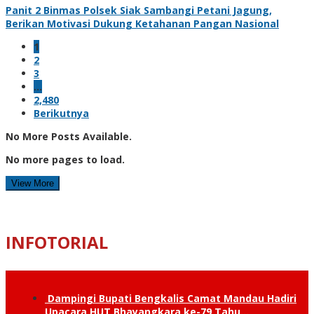
Panit 2 Binmas Polsek Siak Sambangi Petani Jagung,
Berikan Motivasi Dukung Ketahanan Pangan Nasional
1
2
3
…
2,480
Berikutnya
No More Posts Available.
No more pages to load.
View More
INFOTORIAL
Dampingi Bupati Bengkalis Camat Mandau Hadiri
Upacara HUT Bhayangkara ke-79 Tahu…