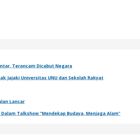
antar, Terancam Dicabut Negara
k Jajaki Universitas UNU dan Sekolah Rakyat
alan Lancar
adir Dalam Talkshow “Mendekap Budaya, Menjaga Alam”