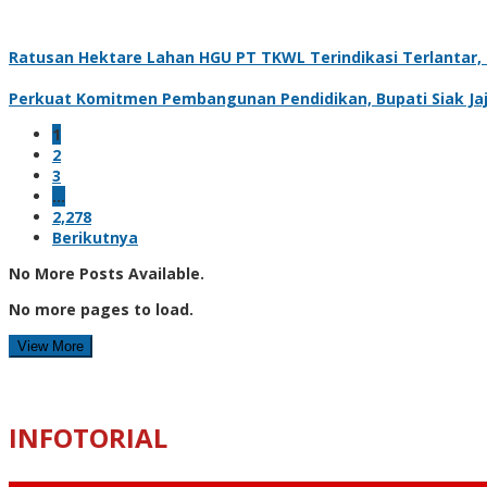
Ratusan Hektare Lahan HGU PT TKWL Terindikasi Terlantar
Perkuat Komitmen Pembangunan Pendidikan, Bupati Siak Jaj
1
2
3
…
2,278
Berikutnya
No More Posts Available.
No more pages to load.
View More
INFOTORIAL