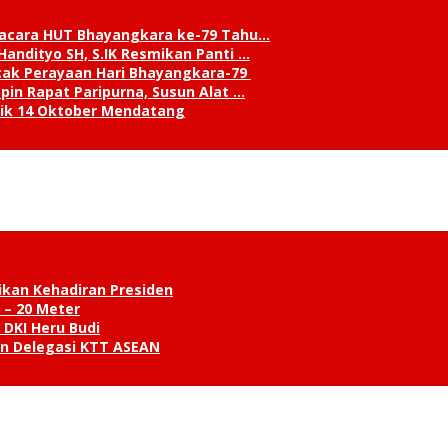
pacara HUT Bhayangkara ke-79 Tahu…
andityo SH, S.IK Resmikan Panti …
cak Perayaan Hari Bhayangkara-79
in Rapat Paripurna, Susun Alat …
tik 14 Oktober Mendatang
ikan Kehadiran Presiden
 – 20 Meter
 DKI Heru Budi
an Delegasi KTT ASEAN