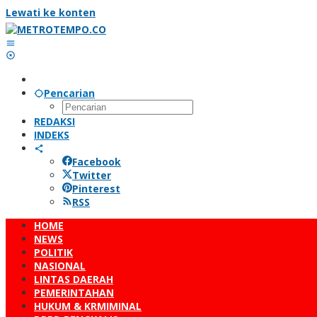
Lewati ke konten
Pencarian
REDAKSI
INDEKS
Facebook
Twitter
Pinterest
RSS
HOME
NEWS
POLITIK
NASIONAL
LINTAS DAERAH
PEMERINTAHAN
HUKUM & KRMIMINAL