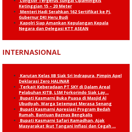
Longsor Tergerus Sungai Cipamingkis
Ketinggian 15 – 20 Meter
Menteri Hadi Serahkan 162 Sertifikat ke Pj.
Gubernur DKI Heru Budi
Kapolri Siap Amankan Kepulangan Kepala
Negara dan Delegasi KTT ASEAN
INTERNASIONAL
Karutan Kelas IIB Siak Sri Indrapura, Pimpin Apel
Deklarasi Zero HALINAR
Terkait Keberadaan PT SKY di Dalam Areal
Pelabuhan KITB, LSM Forkorindo Siak Lay…
Bupati Kasmarni Buka Puasa di Masjid Al
Ubudiyah, Warga Setempat Merasa Senang
Bupati Kasmarni Apresiasi Program Bedah
Rumah, Bantuan Baznas Bengkalis
Bupati Kasmarni Safari Ramadhan, Ajak
Masyarakat Ikut Tangani Inflasi dan Cegah …