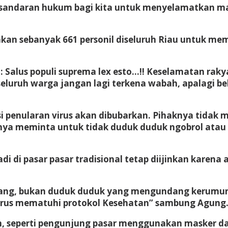
adi sandaran hukum bagi kita untuk menyelamatkan
n sebanyak 661 personil diseluruh Riau untuk me
: Salus populi suprema lex esto…!! Keselamatan rak
seluruh warga jangan lagi terkena wabah, apalagi 
enularan virus akan dibubarkan. Pihaknya tidak me
nya meminta untuk tidak duduk duduk ngobrol atau
i di pasar pasar tradisional tetap diijinkan karena
ulang, bukan duduk duduk yang mengundang kerumun
harus mematuhi protokol Kesehatan” sambung Agung
 seperti pengunjung pasar menggunakan masker dan