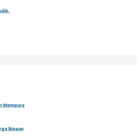
dik.
an Mempura
rga Binaan