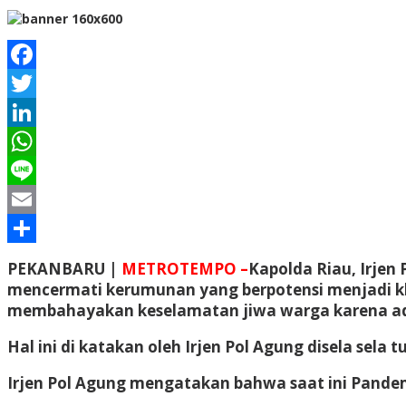
Facebook
Twitter
LinkedIn
WhatsApp
Line
Email
Share
PEKANBARU |
METROTEMPO –
Kapolda Riau, Irjen
mencermati kerumunan yang berpotensi menjadi kl
membahayakan keselamatan jiwa warga karena ad
Hal ini di katakan oleh Irjen Pol Agung disela sela 
Irjen Pol Agung mengatakan bahwa saat ini Pande