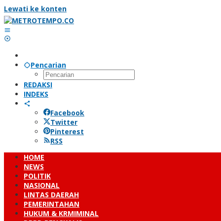
Lewati ke konten
Pencarian
REDAKSI
INDEKS
Facebook
Twitter
Pinterest
RSS
HOME
NEWS
POLITIK
NASIONAL
LINTAS DAERAH
PEMERINTAHAN
HUKUM & KRMIMINAL