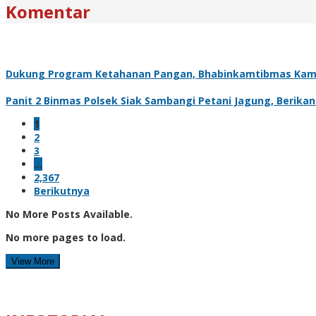
Komentar
Dukung Program Ketahanan Pangan, Bhabinkamtibmas Kam
Panit 2 Binmas Polsek Siak Sambangi Petani Jagung, Berik
1
2
3
…
2,367
Berikutnya
No More Posts Available.
No more pages to load.
View More