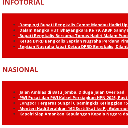
INFOTORIAL
Dampingi Bupati Bengkalis Camat Mandau Hadiri U
Dalam Rangka HUT Bhayangkara Ke 79, AKBP Sanny H
Bupati Bengkalis Bersama Tomas Hadiri Malam Pun
Ketua DPRD Bengkalis Septian Nugraha Perdana Pimp
Septian Nugraha Jabat Ketua DPRD Bengkalis, Dilan
NASIONAL
Jalan Amblas di Batu Jomba, Diduga Jalan Overload
PWI Pusat dan PWI Kalsel Persiapkan HPN 2025, Past
Longsor Tergerus Sungai Cipamingkis Ketinggian 15
Menteri Hadi Serahkan 162 Sertifikat ke Pj. Gubernur
Kapolri Siap Amankan Kepulangan Kepala Negara d