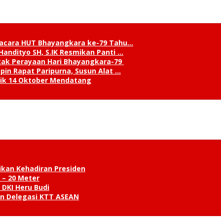
pacara HUT Bhayangkara ke-79 Tahu…
andityo SH, S.IK Resmikan Panti …
cak Perayaan Hari Bhayangkara-79
in Rapat Paripurna, Susun Alat …
tik 14 Oktober Mendatang
ikan Kehadiran Presiden
 – 20 Meter
 DKI Heru Budi
an Delegasi KTT ASEAN