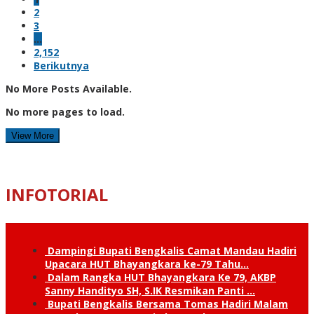
2
3
…
2,152
Berikutnya
No More Posts Available.
No more pages to load.
View More
INFOTORIAL
Dampingi Bupati Bengkalis Camat Mandau Hadiri
Upacara HUT Bhayangkara ke-79 Tahu…
Dalam Rangka HUT Bhayangkara Ke 79, AKBP
Sanny Handityo SH, S.IK Resmikan Panti …
Bupati Bengkalis Bersama Tomas Hadiri Malam