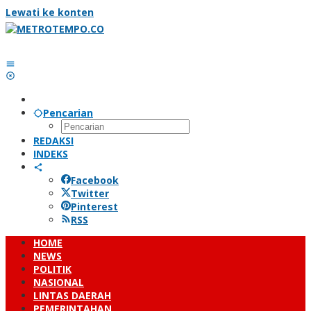
Lewati ke konten
Pencarian
REDAKSI
INDEKS
Facebook
Twitter
Pinterest
RSS
HOME
NEWS
POLITIK
NASIONAL
LINTAS DAERAH
PEMERINTAHAN