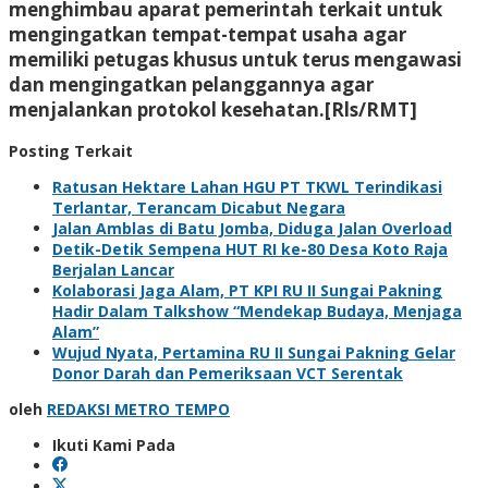
menghimbau aparat pemerintah terkait untuk
mengingatkan tempat-tempat usaha agar
memiliki petugas khusus untuk terus mengawasi
dan mengingatkan pelanggannya agar
menjalankan protokol kesehatan.[Rls/RMT]
Posting Terkait
Ratusan Hektare Lahan HGU PT TKWL Terindikasi
Terlantar, Terancam Dicabut Negara
Jalan Amblas di Batu Jomba, Diduga Jalan Overload
Detik-Detik Sempena HUT RI ke-80 Desa Koto Raja
Berjalan Lancar
Kolaborasi Jaga Alam, PT KPI RU II Sungai Pakning
Hadir Dalam Talkshow “Mendekap Budaya, Menjaga
Alam”
Wujud Nyata, Pertamina RU II Sungai Pakning Gelar
Donor Darah dan Pemeriksaan VCT Serentak
oleh
REDAKSI METRO TEMPO
Ikuti Kami Pada