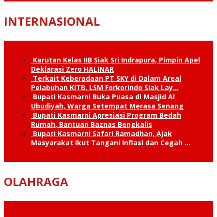
INTERNASIONAL
Karutan Kelas IIB Siak Sri Indrapura, Pimpin Apel
Deklarasi Zero HALINAR
Terkait Keberadaan PT SKY di Dalam Areal
Pelabuhan KITB, LSM Forkorindo Siak Lay…
Bupati Kasmarni Buka Puasa di Masjid Al
Ubudiyah, Warga Setempat Merasa Senang
Bupati Kasmarni Apresiasi Program Bedah
Rumah, Bantuan Baznas Bengkalis
Bupati Kasmarni Safari Ramadhan, Ajak
Masyarakat Ikut Tangani Inflasi dan Cegah …
OLAHRAGA