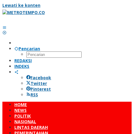
Lewati ke konten
Pencarian
REDAKSI
INDEKS
Facebook
Twitter
Pinterest
RSS
HOME
NEWS
POLITIK
NASIONAL
LINTAS DAERAH
PEMERINTAHAN