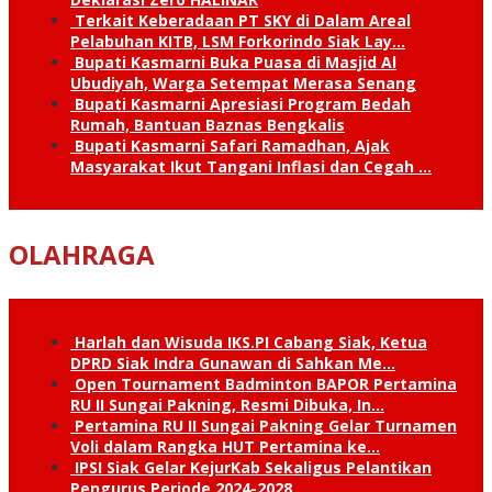
Terkait Keberadaan PT SKY di Dalam Areal
Pelabuhan KITB, LSM Forkorindo Siak Lay…
Bupati Kasmarni Buka Puasa di Masjid Al
Ubudiyah, Warga Setempat Merasa Senang
Bupati Kasmarni Apresiasi Program Bedah
Rumah, Bantuan Baznas Bengkalis
Bupati Kasmarni Safari Ramadhan, Ajak
Masyarakat Ikut Tangani Inflasi dan Cegah …
OLAHRAGA
Harlah dan Wisuda IKS.PI Cabang Siak, Ketua
DPRD Siak Indra Gunawan di Sahkan Me…
Open Tournament Badminton BAPOR Pertamina
RU II Sungai Pakning, Resmi Dibuka, In…
Pertamina RU II Sungai Pakning Gelar Turnamen
Voli dalam Rangka HUT Pertamina ke…
IPSI Siak Gelar KejurKab Sekaligus Pelantikan
Pengurus Periode 2024-2028