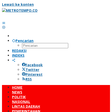
Lewati ke konten
Pencarian
REDAKSI
INDEKS
Facebook
Twitter
Pinterest
RSS
HOME
NEWS
POLITIK
NASIONAL
LINTAS DAERAH
PEMERINTAHAN