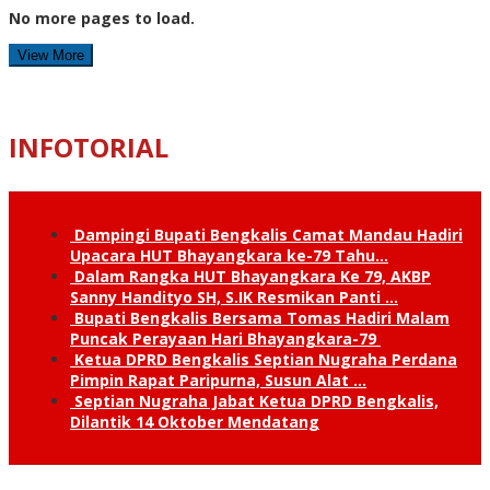
No more pages to load.
View More
INFOTORIAL
Dampingi Bupati Bengkalis Camat Mandau Hadiri
Upacara HUT Bhayangkara ke-79 Tahu…
Dalam Rangka HUT Bhayangkara Ke 79, AKBP
Sanny Handityo SH, S.IK Resmikan Panti …
Bupati Bengkalis Bersama Tomas Hadiri Malam
Puncak Perayaan Hari Bhayangkara-79
Ketua DPRD Bengkalis Septian Nugraha Perdana
Pimpin Rapat Paripurna, Susun Alat …
Septian Nugraha Jabat Ketua DPRD Bengkalis,
Dilantik 14 Oktober Mendatang