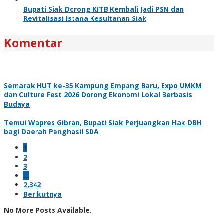
Bupati Siak Dorong KITB Kembali Jadi PSN dan
Revitalisasi Istana Kesultanan Siak
Komentar
Semarak HUT ke-35 Kampung Empang Baru, Expo UMKM
dan Culture Fest 2026 Dorong Ekonomi Lokal Berbasis
Budaya
Temui Wapres Gibran, Bupati Siak Perjuangkan Hak DBH
bagi Daerah Penghasil SDA
1
2
3
…
2,342
Berikutnya
No More Posts Available.