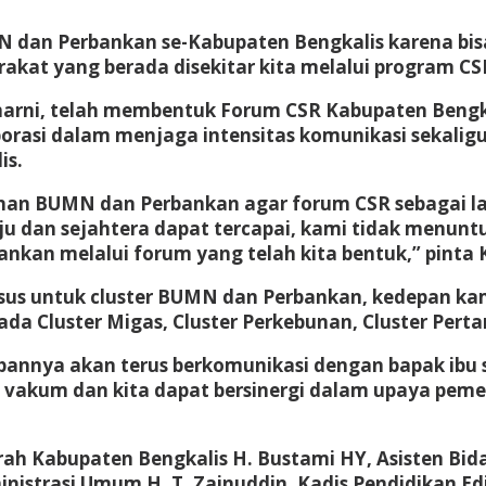
 dan Perbankan se-Kabupaten Bengkalis karena bisa
akat yang berada disekitar kita melalui program 
arni, telah membentuk Forum CSR Kabupaten Bengka
borasi dalam menjaga intensitas komunikasi sekalig
is.
inan BUMN dan Perbankan agar forum CSR sebagai l
an sejahtera dapat tercapai, kami tidak menuntut
an melalui forum yang telah kita bentuk,” pinta 
usus untuk cluster BUMN dan Perbankan, kedepan k
 Cluster Migas, Cluster Perkebunan, Cluster Perta
pannya akan terus berkomunikasi dengan bapak ibu
 vakum dan kita dapat bersinergi dalam upaya pe
ah Kabupaten Bengkalis H. Bustami HY, Asisten Bid
nistrasi Umum H. T. Zainuddin, Kadis Pendidikan Ed