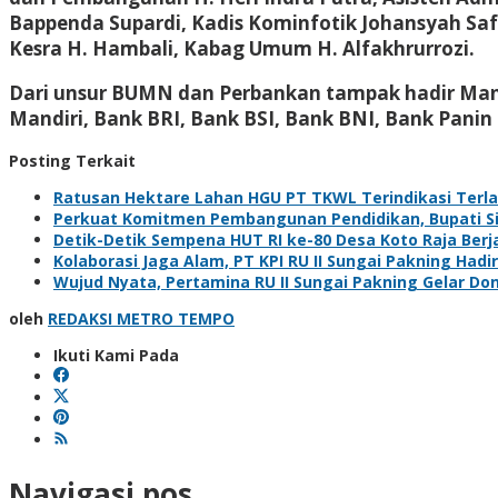
Bappenda Supardi, Kadis Kominfotik Johansyah Safr
Kesra H. Hambali, Kabag Umum H. Alfakhrurrozi.
Dari unsur BUMN dan Perbankan tampak hadir Manag
Mandiri, Bank BRI, Bank BSI, Bank BNI, Bank Panin
Posting Terkait
Ratusan Hektare Lahan HGU PT TKWL Terindikasi Terl
Perkuat Komitmen Pembangunan Pendidikan, Bupati Sia
Detik-Detik Sempena HUT RI ke-80 Desa Koto Raja Berj
Kolaborasi Jaga Alam, PT KPI RU II Sungai Pakning H
Wujud Nyata, Pertamina RU II Sungai Pakning Gelar D
oleh
REDAKSI METRO TEMPO
Ikuti Kami Pada
Navigasi pos