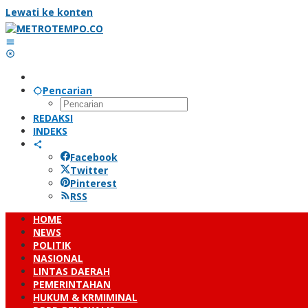
Lewati ke konten
Pencarian
REDAKSI
INDEKS
Facebook
Twitter
Pinterest
RSS
HOME
NEWS
POLITIK
NASIONAL
LINTAS DAERAH
PEMERINTAHAN
HUKUM & KRMIMINAL