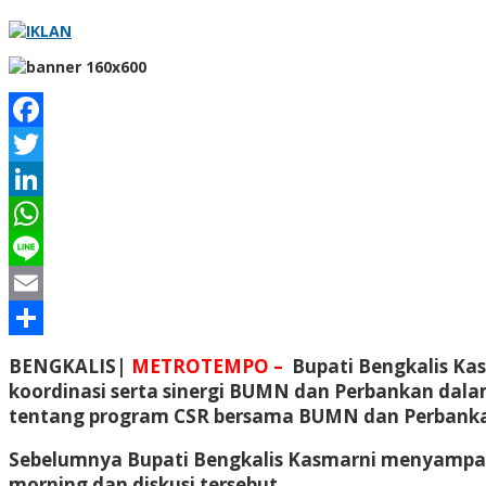
Facebook
Twitter
LinkedIn
WhatsApp
Line
Email
Share
BENGKALIS|
METROTEMPO –
Bupati Bengkalis Kas
koordinasi serta sinergi BUMN dan Perbankan dala
tentang program CSR bersama BUMN dan Perbankan 
Sebelumnya Bupati Bengkalis Kasmarni menyampai
morning dan diskusi tersebut.