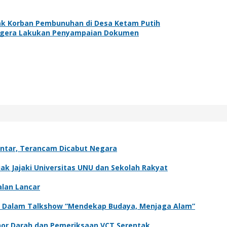
ak Korban Pembunuhan di Desa Ketam Putih
Segera Lakukan Penyampaian Dokumen
antar, Terancam Dicabut Negara
k Jajaki Universitas UNU dan Sekolah Rakyat
alan Lancar
adir Dalam Talkshow “Mendekap Budaya, Menjaga Alam”
onor Darah dan Pemeriksaan VCT Serentak