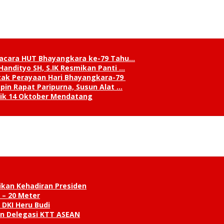
pacara HUT Bhayangkara ke-79 Tahu…
andityo SH, S.IK Resmikan Panti …
cak Perayaan Hari Bhayangkara-79
in Rapat Paripurna, Susun Alat …
tik 14 Oktober Mendatang
ikan Kehadiran Presiden
 – 20 Meter
 DKI Heru Budi
an Delegasi KTT ASEAN