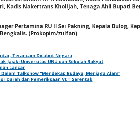
i, Kadis Nakertrans Kholijah, Tenaga Ahli Bupati B
er Pertamina RU II Sei Pakning, Kepala Bulog, Kepa
 Bengkalis. (Prokopim/zulfan)
antar, Terancam Dicabut Negara
k Jajaki Universitas UNU dan Sekolah Rakyat
alan Lancar
adir Dalam Talkshow “Mendekap Budaya, Menjaga Alam”
onor Darah dan Pemeriksaan VCT Serentak