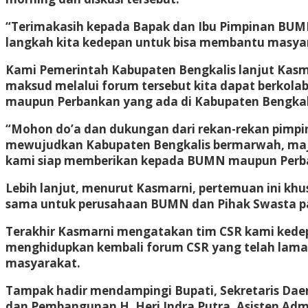
“Terimakasih kepada Bapak dan Ibu Pimpinan BUMN
langkah kita kedepan untuk bisa membantu masyar
Kami Pemerintah Kabupaten Bengkalis lanjut Kasm
maksud melalui forum tersebut kita dapat berkola
maupun Perbankan yang ada di Kabupaten Bengkal
“Mohon do’a dan dukungan dari rekan-rekan pimp
mewujudkan Kabupaten Bengkalis bermarwah, maju d
kami siap memberikan kepada BUMN maupun Perbank
Lebih lanjut, menurut Kasmarni, pertemuan ini kh
sama untuk perusahaan BUMN dan Pihak Swasta pada
Terakhir Kasmarni mengatakan tim CSR kami kede
menghidupkan kembali forum CSR yang telah lama
masyarakat.
Tampak hadir mendampingi Bupati, Sekretaris Daer
dan Pembangunan H. Heri Indra Putra, Asisten Admi