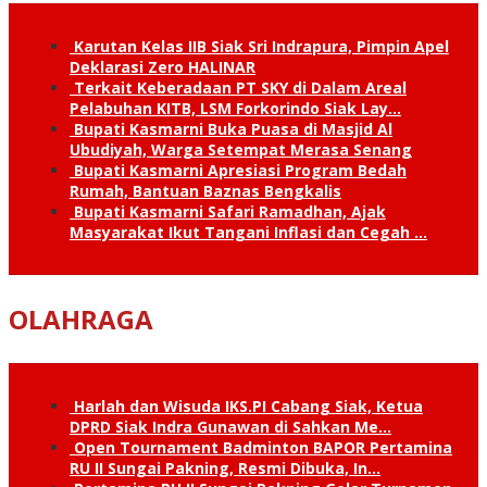
Karutan Kelas IIB Siak Sri Indrapura, Pimpin Apel
Deklarasi Zero HALINAR
Terkait Keberadaan PT SKY di Dalam Areal
Pelabuhan KITB, LSM Forkorindo Siak Lay…
Bupati Kasmarni Buka Puasa di Masjid Al
Ubudiyah, Warga Setempat Merasa Senang
Bupati Kasmarni Apresiasi Program Bedah
Rumah, Bantuan Baznas Bengkalis
Bupati Kasmarni Safari Ramadhan, Ajak
Masyarakat Ikut Tangani Inflasi dan Cegah …
OLAHRAGA
Harlah dan Wisuda IKS.PI Cabang Siak, Ketua
DPRD Siak Indra Gunawan di Sahkan Me…
Open Tournament Badminton BAPOR Pertamina
RU II Sungai Pakning, Resmi Dibuka, In…