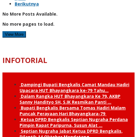
Berikutnya
No More Posts Available.
No more pages to load.
View More
INFOTORIAL
Dampingi Bupati Bengkalis Camat Mandau Hadiri
Upacara HUT Bhayangkara ke-79 Tahu…
Dalam Rangka HUT Bhayangkara Ke 79, AKBP
Sanny Handityo SH, S.IK Resmikan Panti …
Bupati Bengkalis Bersama Tomas Hadiri Malam
Puncak Perayaan Hari Bhayangkara-79
Ketua DPRD Bengkalis Septian Nugraha Perdana
Pimpin Rapat Paripurna, Susun Alat …
Septian Nugraha Jabat Ketua DPRD Bengkalis,
Dilantik 14 Oktober Mendatang