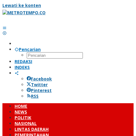
Lewati ke konten
Pencarian
REDAKSI
INDEKS
Facebook
Twitter
Pinterest
RSS
HOME
NEWS
POLITIK
NASIONAL
LINTAS DAERAH
PEMERINTAHAN