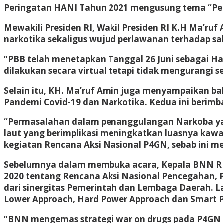
Peringatan HANI Tahun 2021 mengusung tema “Pera
Mewakili Presiden RI, Wakil Presiden RI K.H Ma’r
narkotika sekaligus wujud perlawanan terhadap sal
“PBB telah menetapkan Tanggal 26 Juni sebagai Hari
dilakukan secara virtual tetapi tidak mengurangi
Selain itu, KH. Ma’ruf Amin juga menyampaikan ba
Pandemi Covid-19 dan Narkotika. Kedua ini berimba
“Permasalahan dalam penanggulangan Narkoba yang 
laut yang berimplikasi meningkatkan luasnya ka
kegiatan Rencana Aksi Nasional P4GN, sebab ini
Sebelumnya dalam membuka acara, Kepala BNN RI, 
2020 tentang Rencana Aksi Nasional Pencegahan, 
dari sinergitas Pemerintah dan Lembaga Daerah. L
Lower Approach, Hard Power Approach dan Smart 
“BNN mengemas strategi war on drugs pada P4GN d