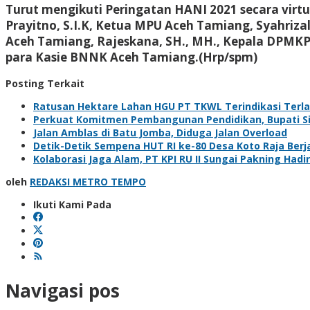
Turut mengikuti Peringatan HANI 2021 secara virt
Prayitno, S.I.K, Ketua MPU Aceh Tamiang, Syahriza
Aceh Tamiang, Rajeskana, SH., MH., Kepala DPMKP
para Kasie BNNK Aceh Tamiang.(Hrp/spm)
Posting Terkait
Ratusan Hektare Lahan HGU PT TKWL Terindikasi Terl
Perkuat Komitmen Pembangunan Pendidikan, Bupati Sia
Jalan Amblas di Batu Jomba, Diduga Jalan Overload
Detik-Detik Sempena HUT RI ke-80 Desa Koto Raja Berj
Kolaborasi Jaga Alam, PT KPI RU II Sungai Pakning H
oleh
REDAKSI METRO TEMPO
Ikuti Kami Pada
Navigasi pos