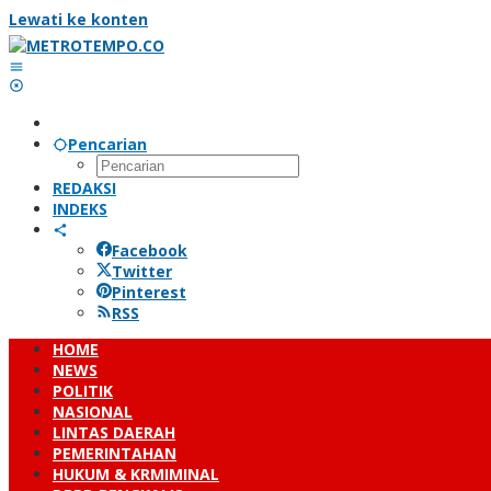
Lewati ke konten
Pencarian
REDAKSI
INDEKS
Facebook
Twitter
Pinterest
RSS
HOME
NEWS
POLITIK
NASIONAL
LINTAS DAERAH
PEMERINTAHAN
HUKUM & KRMIMINAL