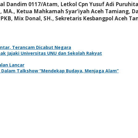
ual Dandim 0117/Atam, Letkol Cpn Yusuf Adi Puruhit
l, MA., Ketua Mahkamah Syar’iyah Aceh Tamiang, Dan
PKB, Mix Donal, SH., Sekretaris Kesbangpol Aceh T
antar, Terancam Dicabut Negara
k Jajaki Universitas UNU dan Sekolah Rakyat
alan Lancar
adir Dalam Talkshow “Mendekap Budaya, Menjaga Alam”