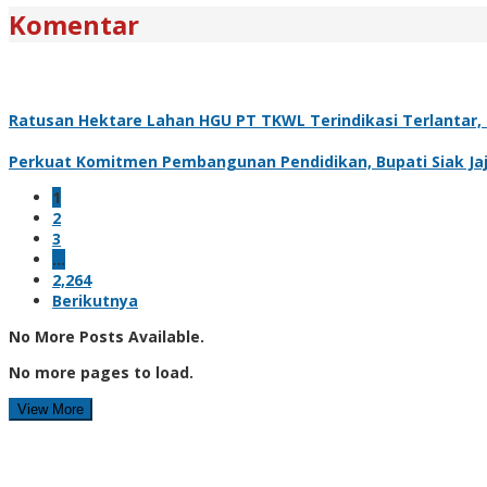
Komentar
Ratusan Hektare Lahan HGU PT TKWL Terindikasi Terlantar
Perkuat Komitmen Pembangunan Pendidikan, Bupati Siak Jaj
1
2
3
…
2,264
Berikutnya
No More Posts Available.
No more pages to load.
View More