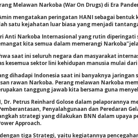
ng Melawan Narkoba (War On Drugs) di Era Pandemi
uf Amin mengatakan peringatan HANI sebagai bentuk
ah satu kejahatan luar biasa yang menjadi tantanga
 Anti Narkoba Internasional yang rutin diperingati
 semangat kita semua dalam memerangi Narkoba”jela
hwa saat ini seluruh negara dan masyarakat intern
s kesemua sektor lini kehidupan manusia mulai dari
dihadapi Indonesia saat ini banyaknya jaringan sin
wasan rawan Narkoba. Perang melawan Narkoba meme
 merupakan tanggung jawab kita bersama guna meny
Dr. Petrus Reinhard Golose dalam pelaporannya m
Pemberantasan, Penyalahgunaan dan Peredaran Gela
angkah strategi yang dilakukan BNN dalam upaya p
Power Approach.
engan tiga Strategi, yaitu kegiatannya pencegahan