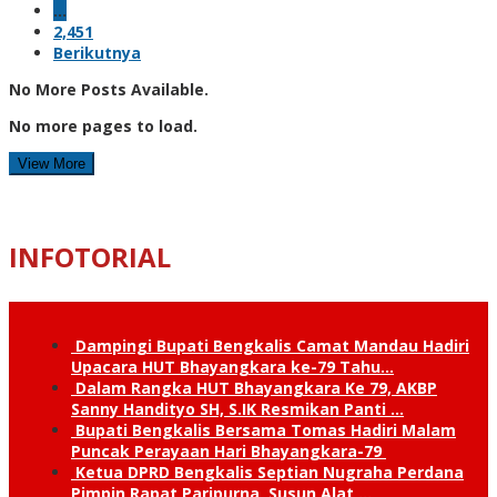
…
2,451
Berikutnya
No More Posts Available.
No more pages to load.
View More
INFOTORIAL
Dampingi Bupati Bengkalis Camat Mandau Hadiri
Upacara HUT Bhayangkara ke-79 Tahu…
Dalam Rangka HUT Bhayangkara Ke 79, AKBP
Sanny Handityo SH, S.IK Resmikan Panti …
Bupati Bengkalis Bersama Tomas Hadiri Malam
Puncak Perayaan Hari Bhayangkara-79
Ketua DPRD Bengkalis Septian Nugraha Perdana
Pimpin Rapat Paripurna, Susun Alat …