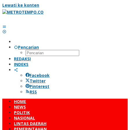
Lewati ke konten
Pencarian
REDAKSI
INDEKS
Facebook
Twitter
Pinterest
RSS
HOME
NEWS
POLITIK
NASIONAL
LINTAS DAERAH
PEMERINTAHAN