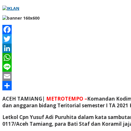
Facebook
Twitter
LinkedIn
WhatsApp
Line
Email
Share
ACEH TAMIANG|
METROTEMPO –
Komandan Kodim 0
dan anggaran bidang Teritorial semester I TA 202
Letkol Cpn Yusuf Adi Puruhita dalam kata sambut
0117/Aceh Tamiang, para Bati Staf dan Koramil ja