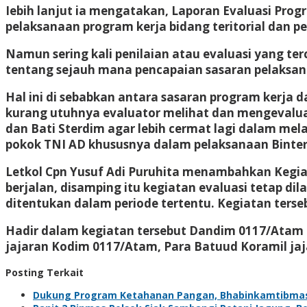
Iebih lanjut ia mengatakan, Laporan Evaluasi Prog
pelaksanaan program kerja bidang teritorial dan p
Namun sering kali penilaian atau evaluasi yang 
tentang sejauh mana pencapaian sasaran pelaksan
Hal ini di sebabkan antara sasaran program kerja d
kurang utuhnya evaluator melihat dan mengevaluasi
dan Bati Sterdim agar lebih cermat lagi dalam m
pokok TNI AD khususnya dalam pelaksanaan Binte
Letkol Cpn Yusuf Adi Puruhita menambahkan Kegiat
berjalan, disamping itu kegiatan evaluasi tetap 
ditentukan dalam periode tertentu. Kegiatan ters
Hadir dalam kegiatan tersebut Dandim 0117/Atam Le
jajaran Kodim 0117/Atam, Para Batuud Koramil ja
Posting Terkait
Dukung Program Ketahanan Pangan, Bhabinkamtibma