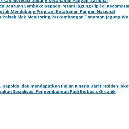
Berikan Motivasi Dukung Ketahanan Pangan Nasional
kan Bantuan Sembako Kepada Petani Jagung Pipil di Kecamat
 Untuk Mendukung Program Ketahanan Pangan Nasional
s Polsek Siak Monitoring Perkembangan Tanaman Jagung Wa
, Kapolda Riau mendapatkan Pujian Kinerja Dari Presiden Joko
kan Sosialisasi Pengembangan Padi Berbasis Organik