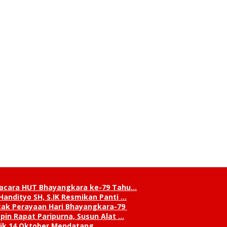
pacara HUT Bhayangkara ke-79 Tahu…
andityo SH, S.IK Resmikan Panti …
cak Perayaan Hari Bhayangkara-79
in Rapat Paripurna, Susun Alat …
tik 14 Oktober Mendatang