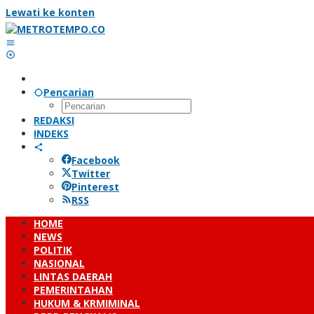
Lewati ke konten
Pencarian
REDAKSI
INDEKS
Facebook
Twitter
Pinterest
RSS
HOME
NEWS
POLITIK
NASIONAL
LINTAS DAERAH
PEMERINTAHAN
HUKUM & KRMIMINAL