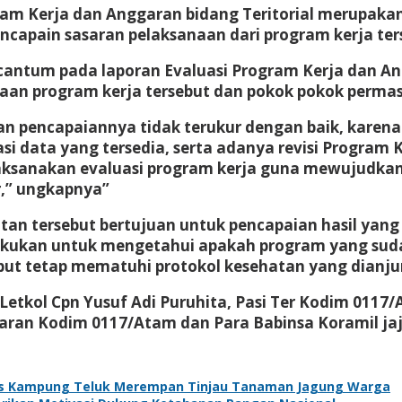
ram Kerja dan Anggaran bidang Teritorial merupakan 
encapain sasaran pelaksanaan dari program kerja ter
tercantum pada laporan Evaluasi Program Kerja dan
aan program kerja tersebut dan pokok pokok permas
an pencapaiannya tidak terukur dengan baik, karena 
 data yang tersedia, serta adanya revisi Program K
elaksanakan evaluasi program kerja guna mewujudka
r,” ungkapnya”
an tersebut bertujuan untuk pencapaian hasil yang
dilakukan untuk mengetahui apakah program yang sud
ebut tetap mematuhi protokol kesehatan yang dianju
tkol Cpn Yusuf Adi Puruhita, Pasi Ter Kodim 0117/A
jaran Kodim 0117/Atam dan Para Babinsa Koramil ja
s Kampung Teluk Merempan Tinjau Tanaman Jagung Warga