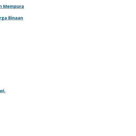
an Mempura
rga Binaan
wi.