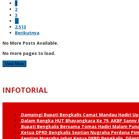
1
2
3
…
2,513
Berikutnya
No More Posts Available.
No more pages to load.
View More
INFOTORIAL
Dampingi Bupati Bengkalis Camat Mandau Hadiri U
Dalam Rangka HUT Bhayangkara Ke 79, AKBP Sanny H
Bupati Bengkalis Bersama Tomas Hadiri Malam Pun
Ketua DPRD Bengkalis Septian Nugraha Perdana Pimp
Septian Nugraha Jabat Ketua DPRD Bengkalis, Dilan