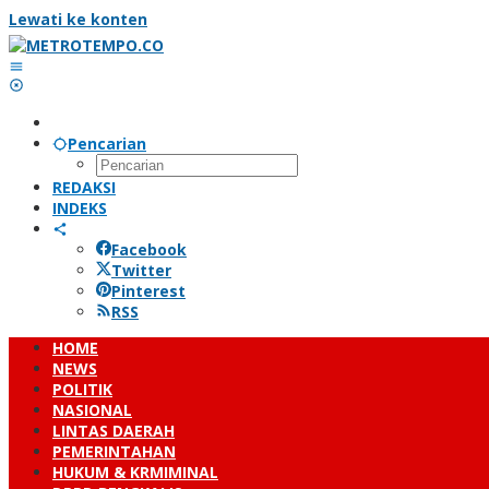
Lewati ke konten
Pencarian
REDAKSI
INDEKS
Facebook
Twitter
Pinterest
RSS
HOME
NEWS
POLITIK
NASIONAL
LINTAS DAERAH
PEMERINTAHAN
HUKUM & KRMIMINAL