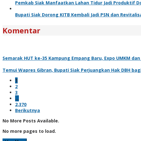
Pemkab Siak Manfaatkan Lahan Tidur Jadi Produktif 
Bupati Siak Dorong KITB Kembali Jadi PSN dan Revitalis
Komentar
Semarak HUT ke-35 Kampung Empang Baru, Expo UMKM dan Cu
Temui Wapres Gibran, Bupati Siak Perjuangkan Hak DBH bag
1
2
3
…
2,370
Berikutnya
No More Posts Available.
No more pages to load.