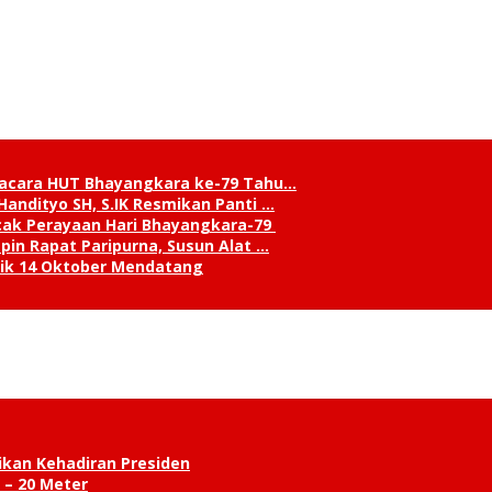
pacara HUT Bhayangkara ke-79 Tahu…
andityo SH, S.IK Resmikan Panti …
cak Perayaan Hari Bhayangkara-79
in Rapat Paripurna, Susun Alat …
tik 14 Oktober Mendatang
ikan Kehadiran Presiden
 – 20 Meter