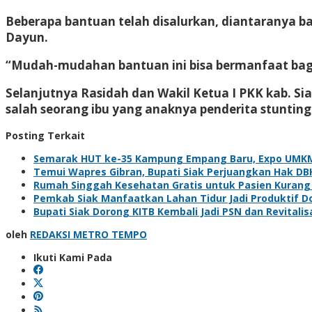
Beberapa bantuan telah disalurkan, diantaranya 
Dayun.
“Mudah-mudahan bantuan ini bisa bermanfaat bagi
Selanjutnya Rasidah dan Wakil Ketua I PKK kab. Si
salah seorang ibu yang anaknya penderita stunting
Posting Terkait
Semarak HUT ke-35 Kampung Empang Baru, Expo UMKM d
Temui Wapres Gibran, Bupati Siak Perjuangkan Hak DB
Rumah Singgah Kesehatan Gratis untuk Pasien Kurang
Pemkab Siak Manfaatkan Lahan Tidur Jadi Produktif 
Bupati Siak Dorong KITB Kembali Jadi PSN dan Revitalis
oleh
REDAKSI METRO TEMPO
Ikuti Kami Pada