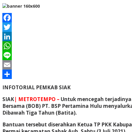
Facebook
Twitter
LinkedIn
WhatsApp
Line
Email
Share
INFOTORIAL PEMKAB SIAK
SIAK
| METROTEMPO –
Untuk mencegah terjadinya 
Bersama (BOB) PT. BSP Pertamina Hulu menyalurk
Dibawah Tiga Tahun (Batita).
Bantuan tersebut diserahkan Ketua TP PKK Kabupat
Permai kecamatan Sabak Auh, Sabtu (3 Juli 2021).