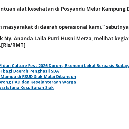
bantuan alat kesehatan di Posyandu Melur Kampung
 masyarakat di daerah operasional kami,” sebutnya
ak Ny. Ananda Laila Putri Husni Merza, melihat ke
.[Rls/RMT]
an Culture Fest 2026 Dorong Ekonomi Lokal Berbasis Buday
H bagi Daerah Penghasil SDA
 Mampu di RSUD Siak Mulai Dibangun
Dorong PAD dan Kesejahteraan Warga
asi Istana Kesultanan Siak