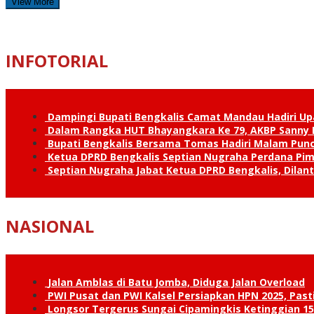
View More
INFOTORIAL
Dampingi Bupati Bengkalis Camat Mandau Hadiri U
Dalam Rangka HUT Bhayangkara Ke 79, AKBP Sanny H
Bupati Bengkalis Bersama Tomas Hadiri Malam Pun
Ketua DPRD Bengkalis Septian Nugraha Perdana Pimp
Septian Nugraha Jabat Ketua DPRD Bengkalis, Dilan
NASIONAL
Jalan Amblas di Batu Jomba, Diduga Jalan Overload
PWI Pusat dan PWI Kalsel Persiapkan HPN 2025, Past
Longsor Tergerus Sungai Cipamingkis Ketinggian 15