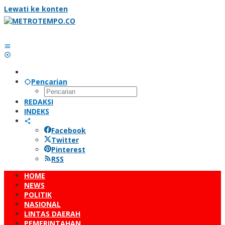
Lewati ke konten
Pencarian
REDAKSI
INDEKS
Facebook
Twitter
Pinterest
RSS
HOME
NEWS
POLITIK
NASIONAL
LINTAS DAERAH
PEMERINTAHAN