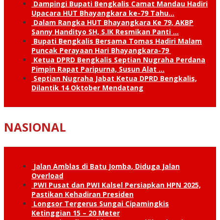
Dampingi Bupati Bengkalis Camat Mandau Hadiri
Upacara HUT Bhayangkara ke-79 Tahu…
Dalam Rangka HUT Bhayangkara Ke 79, AKBP
Sanny Handityo SH, S.IK Resmikan Panti …
Bupati Bengkalis Bersama Tomas Hadiri Malam
Puncak Perayaan Hari Bhayangkara-79
Ketua DPRD Bengkalis Septian Nugraha Perdana
Pimpin Rapat Paripurna, Susun Alat …
Septian Nugraha Jabat Ketua DPRD Bengkalis,
Dilantik 14 Oktober Mendatang
NASIONAL
Jalan Amblas di Batu Jomba, Diduga Jalan
Overload
PWI Pusat dan PWI Kalsel Persiapkan HPN 2025,
Pastikan Kehadiran Presiden
Longsor Tergerus Sungai Cipamingkis
Ketinggian 15 – 20 Meter