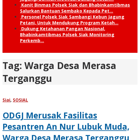
Kanit Binmas Polsek Siak dan Bhabinkamtibmas
Salurkan Bantuan Sembako Kepada Pet…
Personel Polsek Siak Sambangi Kebun Jagung
Petani, Untuk Mendukung Program Ketah…
Dukung Ketahanan Pangan Nasional,
Bhabinkamtibmas Polsek Siak Monitoring
Perkemb…
Tag:
Warga Desa Merasa
Terganggu
Siai
,
SOSIAL
ODGJ Merusak Fasilitas
Pesantren An Nur Lubuk Muda,
Warga Desa Merasa Terganggu