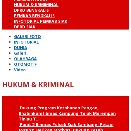
HUKUM & KRMIMINAL
DPRD BENGKALIS
PEMKAB BENGKALIS
INFOTORIAL PEMKAB SIAK
DPRD SIAK
GALERI FOTO
INFOTORIAL
DUNIA
Galeri
OLAHRAGA
OTOMOTIF
Video
HUKUM & KRIMINAL
Dukung Program Ketahanan Pangan,
Bhabinkamtibmas Kampung Teluk Merempan
Tinjau T…
Panit 2 Binmas Polsek Siak Sambangi Petani
Jagung, Berikan Motivasi Dukung Ketah…