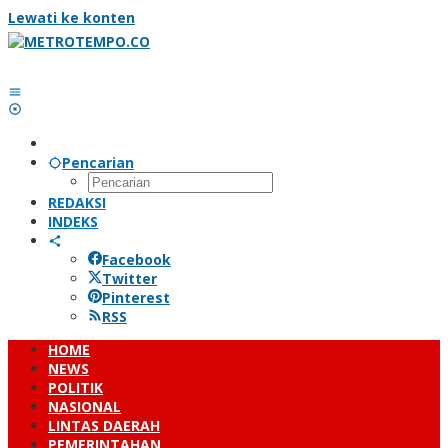
Lewati ke konten
Pencarian
REDAKSI
INDEKS
Facebook
Twitter
Pinterest
RSS
HOME
NEWS
POLITIK
NASIONAL
LINTAS DAERAH
PEMERINTAHAN