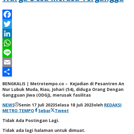
Facebook
Twitter
LinkedIn
WhatsApp
Line
Email
Share
BENGKALIS | Metrotempo.co – Kejadian di Pesantren An
Nur Lubuk Muda, Riau, Johari (54), diduga Orang Dengan
Gangguan Jiwa (ODGJ), merusak fasilitas
NEWS
Senin 17 Juli 2023
Selasa 18 Juli 2023
oleh
REDAKSI
METRO TEMPO
Sebar
Tweet
Tidak Ada Postingan Lagi.
Tidak ada lagi halaman untuk dimuat.