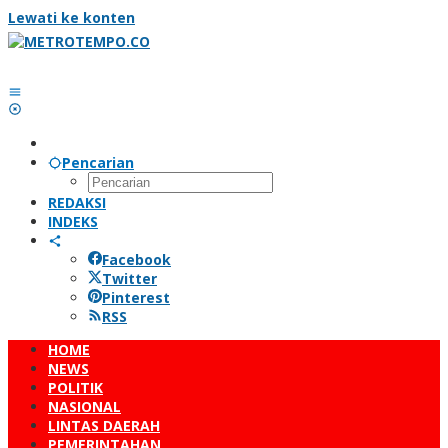
Lewati ke konten
Pencarian
REDAKSI
INDEKS
Facebook
Twitter
Pinterest
RSS
HOME
NEWS
POLITIK
NASIONAL
LINTAS DAERAH
PEMERINTAHAN