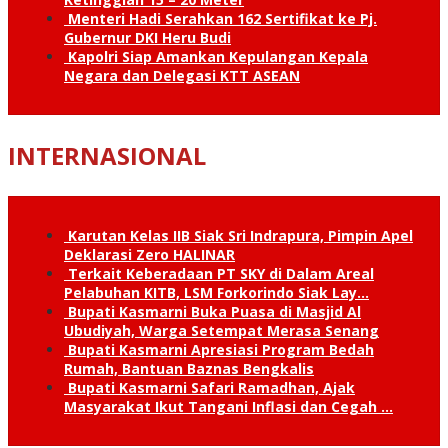
Menteri Hadi Serahkan 162 Sertifikat ke Pj.
Gubernur DKI Heru Budi
Kapolri Siap Amankan Kepulangan Kepala
Negara dan Delegasi KTT ASEAN
INTERNASIONAL
Karutan Kelas IIB Siak Sri Indrapura, Pimpin Apel
Deklarasi Zero HALINAR
Terkait Keberadaan PT SKY di Dalam Areal
Pelabuhan KITB, LSM Forkorindo Siak Lay…
Bupati Kasmarni Buka Puasa di Masjid Al
Ubudiyah, Warga Setempat Merasa Senang
Bupati Kasmarni Apresiasi Program Bedah
Rumah, Bantuan Baznas Bengkalis
Bupati Kasmarni Safari Ramadhan, Ajak
Masyarakat Ikut Tangani Inflasi dan Cegah …