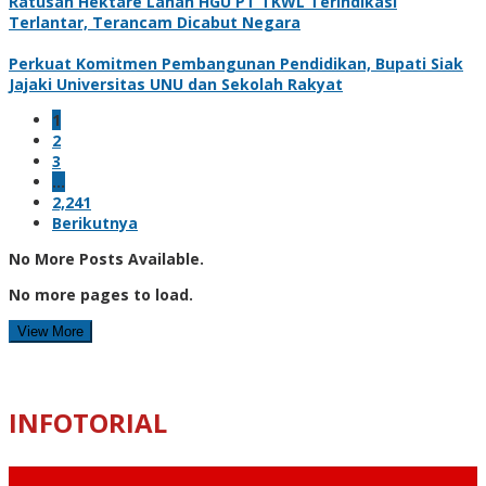
Ratusan Hektare Lahan HGU PT TKWL Terindikasi
Terlantar, Terancam Dicabut Negara
Perkuat Komitmen Pembangunan Pendidikan, Bupati Siak
Jajaki Universitas UNU dan Sekolah Rakyat
1
2
3
…
2,241
Berikutnya
No More Posts Available.
No more pages to load.
View More
INFOTORIAL