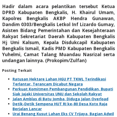
Hadir dalam acara pelantikan tersebut Ketua
DPRD Kabupaten Bengkalis, H. Khairul Umam,
Kapolres Bengkalis AKBP Hendra Gunawan,
Dandim 0303/Bengkalis Letkol Inf Lizardo Gumay,
Asisten Bidang Pemerintahan dan Kesejahteraan
Rakyat Sekretariat Daerah Kabupaten Bengkalis
Hj Umi Kalsum, Kepala Disdukcapil Kabupaten
Bengkalis Ismail, Kadis PMD Kabupaten Bengkalis
Yuhelmi, Camat Talang Muandau Nasrizal serta
undangan lainnya. (Prokopim/Zulfan)
Posting Terkait
Ratusan Hektare Lahan HGU PT TKWL Terindikasi
Terlantar, Terancam Dicabut Negara
Perkuat Komitmen Pembangunan Pendidikan, Bupati
Siak Jajaki Universitas UNU dan Sekolah Rakyat
Jalan Amblas di Batu Jomba, Diduga Jalan Overload
Detik-Detik Sempena HUT RI ke-80 Desa Koto Raja
Berjalan Lancar
Urai Benang Kusut Lahan Eks CV Trijaya, Bagian Adwil