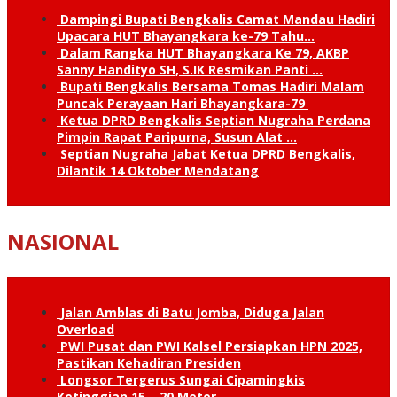
Dampingi Bupati Bengkalis Camat Mandau Hadiri
Upacara HUT Bhayangkara ke-79 Tahu…
Dalam Rangka HUT Bhayangkara Ke 79, AKBP
Sanny Handityo SH, S.IK Resmikan Panti …
Bupati Bengkalis Bersama Tomas Hadiri Malam
Puncak Perayaan Hari Bhayangkara-79
Ketua DPRD Bengkalis Septian Nugraha Perdana
Pimpin Rapat Paripurna, Susun Alat …
Septian Nugraha Jabat Ketua DPRD Bengkalis,
Dilantik 14 Oktober Mendatang
NASIONAL
Jalan Amblas di Batu Jomba, Diduga Jalan
Overload
PWI Pusat dan PWI Kalsel Persiapkan HPN 2025,
Pastikan Kehadiran Presiden
Longsor Tergerus Sungai Cipamingkis
Ketinggian 15 – 20 Meter