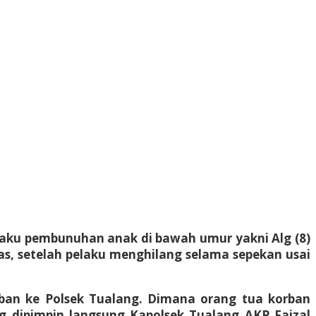
elaku pembunuhan anak di bawah umur yakni Alg (8)
s, setelah pelaku menghilang selama sepekan usai
orban ke Polsek Tualang. Dimana orang tua korban
g dipimpin langsung Kapolsek Tualang AKP Faizal