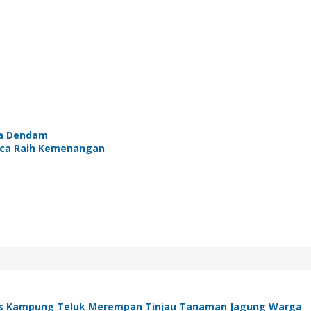
ma Dendam
Barca Raih Kemenangan
s Kampung Teluk Merempan Tinjau Tanaman Jagung Warga