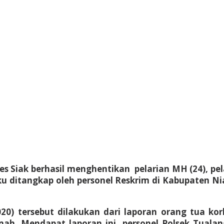
es Siak berhasil menghentikan pelarian MH (24), p
 ditangkap oleh personel Reskrim di Kabupaten Nia
20) tersebut dilakukan dari laporan orang tua k
ah. Mendapat laporan ini, personel Polsek Tualan