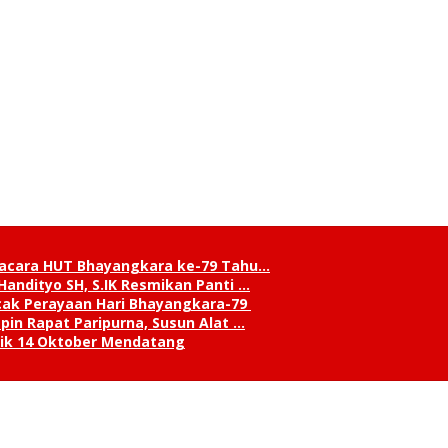
pacara HUT Bhayangkara ke-79 Tahu…
andityo SH, S.IK Resmikan Panti …
cak Perayaan Hari Bhayangkara-79
in Rapat Paripurna, Susun Alat …
tik 14 Oktober Mendatang