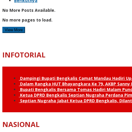
Berikutnya
No More Posts Available.
No more pages to load.
View More
INFOTORIAL
Dampingi Bupati Bengkalis Camat Mandau Hadiri U
Dalam Rangka HUT Bhayangkara Ke 79, AKBP Sanny H
Bupati Bengkalis Bersama Tomas Hadiri Malam Pun
Ketua DPRD Bengkalis Septian Nugraha Perdana Pimp
Septian Nugraha Jabat Ketua DPRD Bengkalis, Dilan
NASIONAL