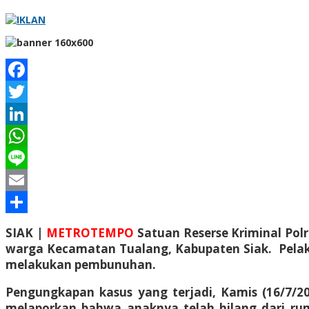
Facebook
Twitter
LinkedIn
WhatsApp
Line
Email
Share
SIAK |
METROTEMPO
Satuan Reserse Kriminal Polr
warga Kecamatan Tualang, Kabupaten Siak. Pelaku
melakukan pembunuhan.
Pengungkapan kasus yang terjadi, Kamis (16/7/20
melaporkan bahwa anaknya telah hilang dari rum