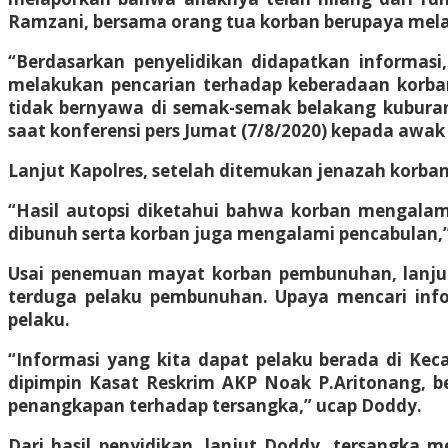
Ramzani, bersama orang tua korban berupaya mel
“Berdasarkan penyelidikan didapatkan informasi,
melakukan pencarian terhadap keberadaan korban
tidak bernyawa di semak-semak belakang kubura
saat konferensi pers Jumat (7/8/2020) kepada awak
Lanjut Kapolres, setelah ditemukan jenazah korban
“Hasil autopsi diketahui bahwa korban mengalami
dibunuh serta korban juga mengalami pencabulan,” 
Usai penemuan mayat korban pembunuhan, lanjut 
terduga pelaku pembunuhan. Upaya mencari info
pelaku.
“Informasi yang kita dapat pelaku berada di Kec
dipimpin Kasat Reskrim AKP Noak P.Aritonang, b
penangkapan terhadap tersangka,” ucap Doddy.
Dari hasil penyidikan, lanjut Doddy, tersangk