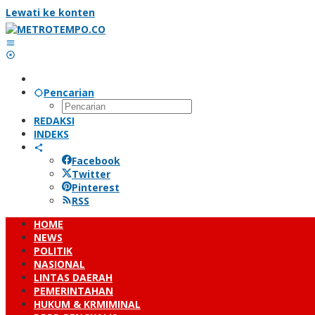
Lewati ke konten
Pencarian
REDAKSI
INDEKS
Facebook
Twitter
Pinterest
RSS
HOME
NEWS
POLITIK
NASIONAL
LINTAS DAERAH
PEMERINTAHAN
HUKUM & KRMIMINAL